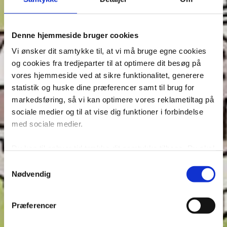
En ny dag, en ny forbrydelse!
LÆS MERE
Denne hjemmeside bruger cookies
Vi ønsker dit samtykke til, at vi må bruge egne cookies
og cookies fra tredjeparter til at optimere dit besøg på
vores hjemmeside ved at sikre funktionalitet, generere
statistik og huske dine præferencer samt til brug for
markedsføring, så vi kan optimere vores reklametiltag på
sociale medier og til at vise dig funktioner i forbindelse
med sociale medier.
Du kan til enhver tid trække dit samtykke tilbage. Du skal
være opmærksom på, at vores hjemmeside muligvis ikke
Samtykkevalg
fungerer optimalt, hvis du ikke accepterer cookies eller
Nødvendig
tilbagetrækker et samtykke. Du kan læse mere om vores
brug af cookies og behandling af dine personoplysninger i
Du Gådeste: En snavset slyngel
Præferencer
forbindelse hermed i både vores
privatlivs- og
8 jul, 2025
cookiepolitik
.