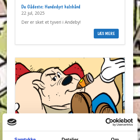
Du Gådeste: Hundedyrt halsbånd
22 jul, 2025
Der er sket et tyveri i Andeby!
LÆS MERE
Du Gådeste: Barske Børges bræk?
15 jul, 2025
Samtykke
Detaljer
Om