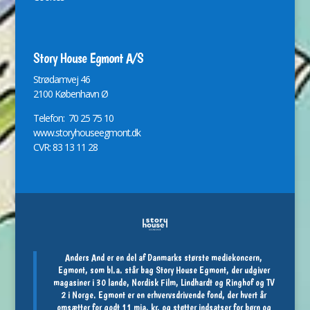
Story House Egmont A/S
St
r
ødamvej 46
2100 København Ø
Telefon: 70 25 75 10
www.storyhouseegmont.dk
CVR: 83 13 11 28
Anders And er en del af Danmarks største mediekoncern,
Egmont, som bl.a. står bag Story House Egmont, der udgiver
magasiner i 30 lande, Nordisk Film, Lindhardt og Ringhof og TV
2 i Norge. Egmont er en erhvervsdrivende fond, der hvert år
omsætter for godt 11 mia. kr. og støtter indsatser for børn og