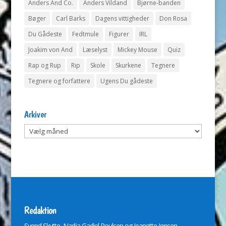
Anders And Co.
Anders Vildand
Bjørne-banden
Bøger
Carl Barks
Dagens vittigheder
Don Rosa
Du Gådeste
Fedtmule
Figurer
IRL
Joakim von And
Læselyst
Mickey Mouse
Quiz
Rap og Rup
Rip
Skole
Skurkene
Tegnere
Tegnere og forfattere
Ugens Du gådeste
Arkiver
Arkiver
Redaktion
Svend Skytte, Nadja Gadiel Poulsen og Jeanette Jensen