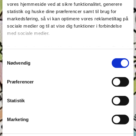
vores hjemmeside ved at sikre funktionalitet, generere
Quiz: Hvad ved du om Mickey og Minnie?
statistik og huske dine præferencer samt til brug for
jun 13, 2025
markedsføring, så vi kan optimere vores reklametiltag på
Hvor mange rigtige kan du få?
sociale medier og til at vise dig funktioner i forbindelse
med sociale medier.
Du kan til enhver tid trække dit samtykke tilbage. Du skal
være opmærksom på, at vores hjemmeside muligvis ikke
Samtykkevalg
fungerer optimalt, hvis du ikke accepterer cookies eller
Nødvendig
tilbagetrækker et samtykke. Du kan læse mere om vores
brug af cookies og behandling af dine personoplysninger i
Præferencer
forbindelse hermed i både vores
privatlivs- og
cookiepolitik
.
Statistik
Marketing
Quiz: Historiske opfindelser med Georg Gearløs
jun 6, 2025