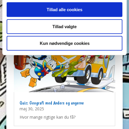
Hvor mange rigtige kan du få?
Tillad alle cookies
Tillad valgte
Kun nødvendige cookies
Quiz: Geografi med Anders og ungerne
maj 30, 2025
Hvor mange rigtige kan du få?