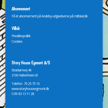
Abonnement
Få et abonnement på Andeby-udgivelserne på
mitblad.dk
Vilkår
Privatlivspolitik
Cookies
Story House Egmont A/S
St
r
ødamvej 46
2100 København Ø
Telefon: 70 25 75 10
www.storyhouseegmont.dk
CVR: 83 13 11 28