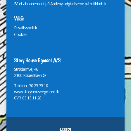
Få et abonnement på Andeby-udgivelserne på
mitblad.dk
Vilkår
Privatlivspolitik
Cookies
Story House Egmont A/S
St
r
ødamvej 46
2100 København Ø
Telefon: 70 25 75 10
www.storyhouseegmont.dk
CVR: 83 13 11 28