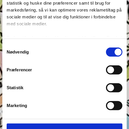
statistik og huske dine præferencer samt til brug for
Hvor mange rigtige kan du få?
markedsføring, så vi kan optimere vores reklametiltag på
sociale medier og til at vise dig funktioner i forbindelse
med sociale medier.
Du kan til enhver tid trække dit samtykke tilbage. Du skal
være opmærksom på, at vores hjemmeside muligvis ikke
Samtykkevalg
fungerer optimalt, hvis du ikke accepterer cookies eller
Nødvendig
tilbagetrækker et samtykke. Du kan læse mere om vores
brug af cookies og behandling af dine personoplysninger i
Præferencer
forbindelse hermed i både vores
privatlivs- og
cookiepolitik
.
Statistik
Quiz: Gæt landet
Marketing
mar 14, 2025
Hvor mange rigtige kan du få?