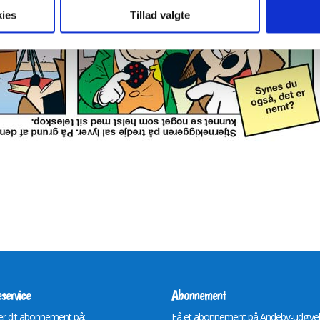
ies
Tillad valgte
service
Abonnement
r dit abonnement på:
Få et abonnement på Andeby-udgive