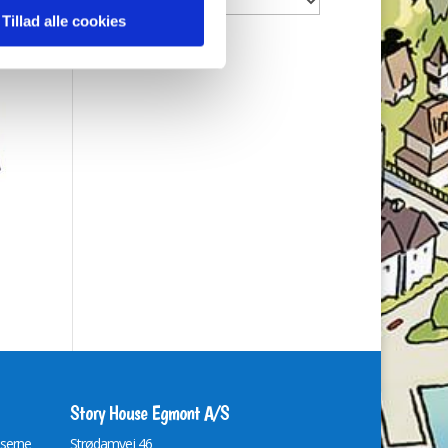
Tillad alle cookies
Story House Egmont A/S
lserne
St
r
ødamvej 46