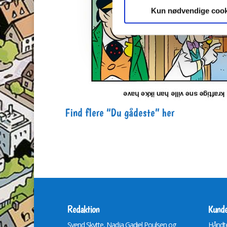
Kun nødvendige cook
Find flere “Du gådeste” her
Redaktion
Kunde
Svend Skytte, Nadja Gadiel Poulsen og
Håndte