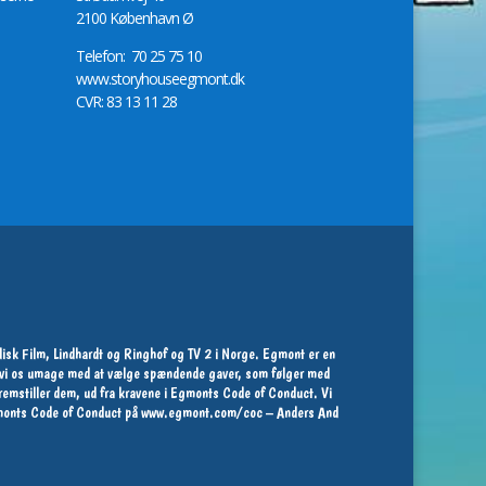
2100 København Ø
Telefon: 70 25 75 10
www.storyhouseegmont.dk
CVR: 83 13 11 28
isk Film, Lindhardt og Ringhof og TV 2 i Norge. Egmont er en
ør vi os umage med at vælge spændende gaver, som følger med
 fremstiller dem, ud fra kravene i Egmonts Code of Conduct. Vi
Egmonts Code of Conduct på
www.egmont.com/coc
– Anders And