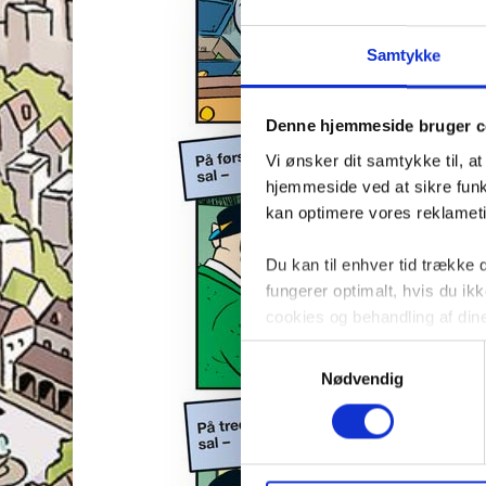
Samtykke
Denne hjemmeside bruger c
Vi ønsker dit samtykke til, a
hjemmeside ved at sikre funkt
kan optimere vores reklametil
Du kan til enhver tid trække
fungerer optimalt, hvis du i
cookies og behandling af din
Samtykkevalg
Nødvendig