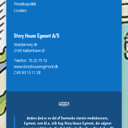
Privatlivspolitik
Cookies
Story House Egmont A/S
St
r
ødamvej 46
2100 København Ø
Telefon: 70 25 75 10
www.storyhouseegmont.dk
CVR: 83 13 11 28
Anders And er en del af Danmarks største mediekoncern,
Egmont, som bl.a. står bag Story House Egmont, der udgiver