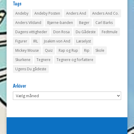
Tags
Andeby
Andeby Posten
Anders And
Anders And Co.
Anders Vildand
Bjørne-banden
Bøger
Carl Barks
Dagens vittigheder
Don Rosa
Du Gådeste
Fedtmule
Figurer
IRL
Joakim von And
Læselyst
Mickey Mouse
Quiz
Rap og Rup
Rip
Skole
Skurkene
Tegnere
Tegnere og forfattere
Ugens Du gådeste
Arkiver
Arkiver