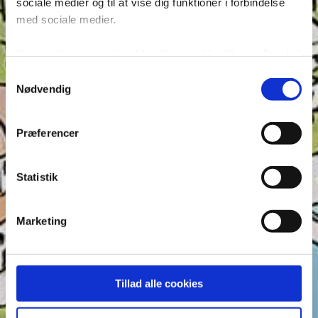
sociale medier og til at vise dig funktioner i forbindelse
med sociale medier.
Du kan til enhver tid trække dit samtykke tilbage. Du skal
være opmærksom på, at vores hjemmeside muligvis ikke
Samtykkevalg
fungerer optimalt, hvis du ikke accepterer cookies eller
Nødvendig
Seneste indlæg
tilbagetrækker et samtykke. Du kan læse mere om vores
Krydsen, Find skyggen og Find ord – Test din
brug af cookies og behandling af dine personoplysninger i
Præferencer
opmærksomhed i Anders And!
forbindelse hermed i både vores
privatlivs- og
cookiepolitik
.
Konkurrence: Opfinderkonkurrence
Statistik
Find ord & Sudoku – Test din opmærksomhed i Anders
And!
Find ord, Labyrint & Find 7 fejl – Test din
Marketing
opmærksomhed i Anders And!
Find ord, Labyrint & Find 7 fejl – Test din
opmærksomhed i Anders And!
Tillad alle cookies
Tags