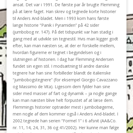
ansat. Det var i 1991. De første par år brugte Flemming
på at lære faget. Han skrev og tegnede korte historier
til Anders And-bladet. Men i 1993 kom hans første
lange historie “Panik i Pyramiden” på 42 sider
(jumbobog nr. 147). På det tidspunkt var han stadig i
gang med at udvikle sin tegnestil. Hvis man kigger godt
efter, kan man næsten se, at der er forskelle mellem,
hvordan figurerne er tegnet i begyndelsen og i
slutningen af historien. I dag har Flemming Andersen
fundet sin egen stil. I modsætning til andre danske
tegnere har han sine forbilleder blandt de italienske
“jumbobogstegnere” (for eksempel Giorgio Cavazzano
og Massimo de Vita). Ligesom dem fylder han sine
sider med masser af fart og dynamik – ja nogle gange
kan man næsten blive helt forpustet af at læse dem.
Flemmings historier optræder mest i jumbobøgerne,
men nogle af dem kommer også i Anders And-bladet. I
2002 tegnede han serien “Formel 1” i 6 afsnit (AA&Co.
nr. 11, 14, 24, 31, 36 og 41/2002). Her kunne man følge