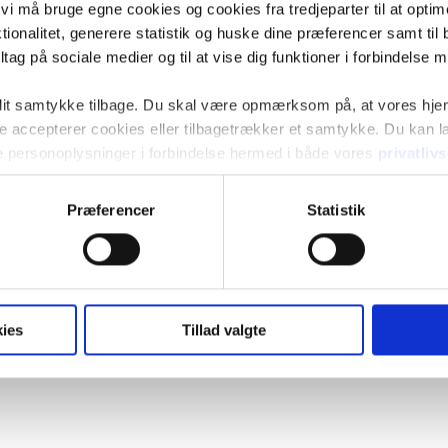
t vi må bruge egne cookies og cookies fra tredjeparter til at opti
ionalitet, generere statistik og huske dine præferencer samt til 
tag på sociale medier og til at vise dig funktioner i forbindelse 
 dit samtykke tilbage. Du skal være opmærksom på, at vores hj
kke accepterer cookies eller tilbagetrækker et samtykke. Du kan
e personoplysninger i forbindelse hermed i både vores
privatliv
Præferencer
Statistik
ies
Tillad valgte