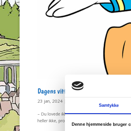
Dagens vittighed
23 jan, 2024
|
Dagens vittighed
Samtykke
– Du lovede ikke at sladre til far og mor om, hvad 
heller ikke, protesterede han, jeg sagde bare, at 
Denne hjemmeside bruger c