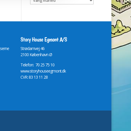
Story House Egmont A/S
lserne
St
r
ødamvej 46
2100 København Ø
Telefon: 70 25 75 10
www.storyhouseegmont.dk
CVR: 83 13 11 28