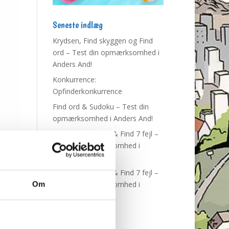
Seneste indlæg
Krydsen, Find skyggen og Find
ord – Test din opmærksomhed i
Anders And!
Konkurrence:
Opfinderkonkurrence
Find ord & Sudoku – Test din
opmærksomhed i Anders And!
Find ord, Labyrint & Find 7 fejl –
Test din opmærksomhed i
Anders And!
Find ord, Labyrint & Find 7 fejl –
Test din opmærksomhed i
Om
Anders And!
de jeg
Tags