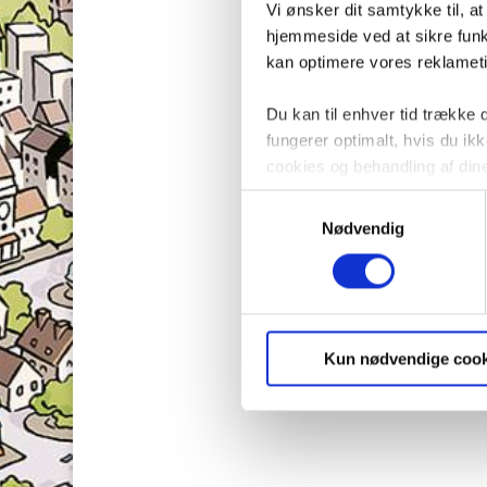
Vi ønsker dit samtykke til, a
hjemmeside ved at sikre funkt
kan optimere vores reklametil
Du kan til enhver tid trække
fungerer optimalt, hvis du i
cookies og behandling af din
Samtykkevalg
Nødvendig
Kun nødvendige cook