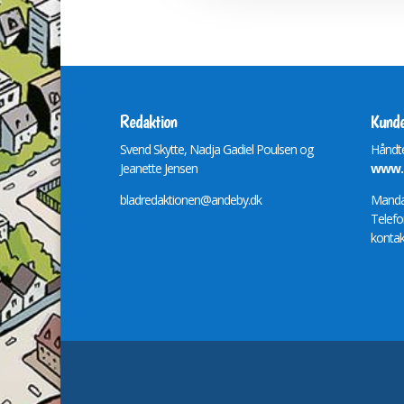
Redaktion
Kunde
Svend Skytte, Nadja Gadiel Poulsen og
Håndte
Jeanette Jensen
www.m
bladredaktionen@andeby.dk
Mandag
Telefo
kontak