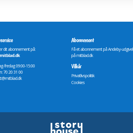
service
Abonnement
r dit abonnement på:
Få et abonnement på Andeby-udgive
itblad.dk
på
mitblad.dk
Vilkår
-fredag 09:00-15:00
n: 70 20 31 00
Privatlivspolitik
t@mitblad.dk
Cookies