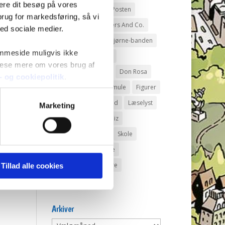
mere dit besøg på vores
Andeby
Andeby Posten
brug for markedsføring, så vi
Anders And
Anders And Co.
med sociale medier.
Anders Vildand
Bjørne-banden
emmeside muligvis ikke
Bøger
Carl Barks
 læse mere om vores brug af
Dagens vittigheder
Don Rosa
s- og cookiepolitik
.
Du Gådeste
Fedtmule
Figurer
IRL
Joakim von And
Læselyst
Marketing
Mickey Mouse
Quiz
Rap og Rup
Rip
Skole
Skurkene
Tegnere
Tegnere og forfattere
Tillad alle cookies
Ugens Du gådeste
Arkiver
Arkiver