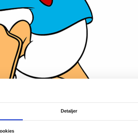
Detaljer
tid jeg kom hjem i nat, sagde søsteren surt til sin lillebror! – Det gjor
jeg havde for travlt med at spise morgenmad til at se på klokken!
ookies