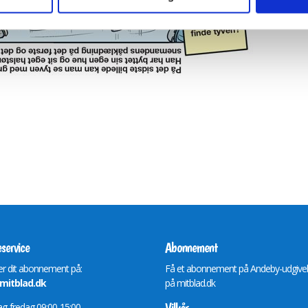
service
Abonnement
r dit abonnement på:
Få et abonnement på Andeby-udgive
itblad.dk
på
mitblad.dk
-fredag 09:00-15:00