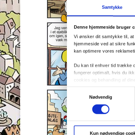
Samtykke
Denne hjemmeside bruger c
Vi ønsker dit samtykke til, a
hjemmeside ved at sikre funkt
kan optimere vores reklametil
Du kan til enhver tid trække
fungerer optimalt, hvis du i
cookies og behandling af din
Samtykkevalg
Nødvendig
Kun nødvendige cook