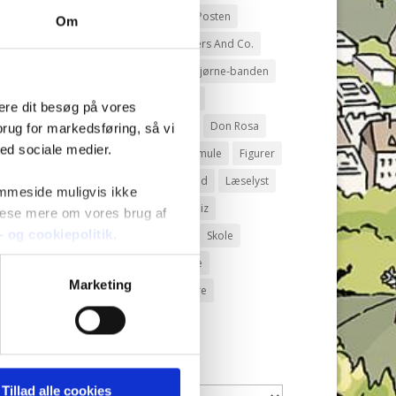
Andeby
Andeby Posten
Om
Anders And
Anders And Co.
Anders Vildand
Bjørne-banden
Bøger
Carl Barks
mere dit besøg på vores
Dagens vittigheder
Don Rosa
brug for markedsføring, så vi
med sociale medier.
Du Gådeste
Fedtmule
Figurer
IRL
Joakim von And
Læselyst
emmeside muligvis ikke
Mickey Mouse
Quiz
 læse mere om vores brug af
s- og cookiepolitik
.
Rap og Rup
Rip
Skole
Skurkene
Tegnere
Marketing
Tegnere og forfattere
Ugens Du gådeste
Arkiver
Tillad alle cookies
Arkiver