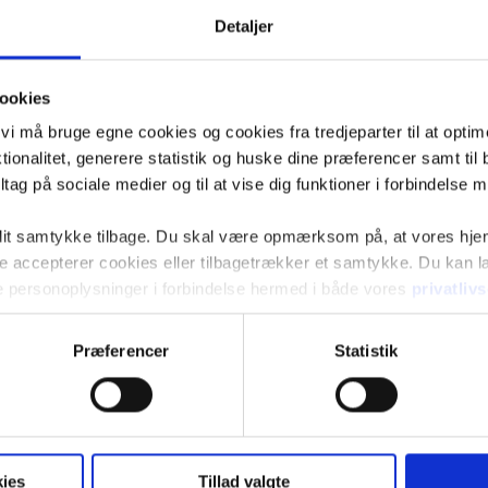
Detaljer
ookies
t vi må bruge egne cookies og cookies fra tredjeparter til at opti
ionalitet, generere statistik og huske dine præferencer samt til 
tag på sociale medier og til at vise dig funktioner i forbindelse 
 dit samtykke tilbage. Du skal være opmærksom på, at vores hj
kke accepterer cookies eller tilbagetrækker et samtykke. Du kan
e personoplysninger i forbindelse hermed i både vores
privatliv
Præferencer
Statistik
ies
Tillad valgte