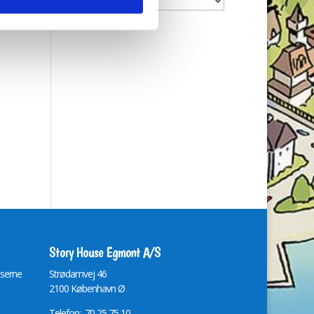
Story House Egmont A/S
lserne
St
r
ødamvej 46
2100 København Ø
Telefon: 70 25 75 10