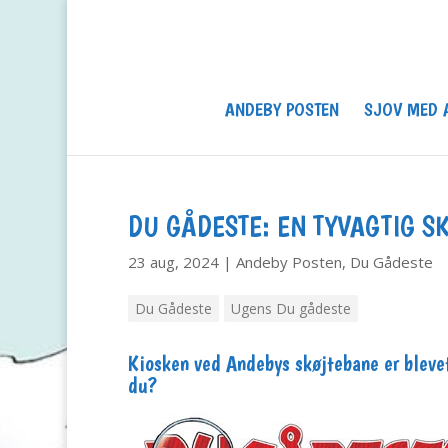
ANDEBY POSTEN
SJOV MED 
DU GÅDESTE: EN TYVAGTIG S
23 aug, 2024
|
Andeby Posten
,
Du Gådeste
Du Gådeste
Ugens Du gådeste
Kiosken ved Andebys skøjtebane er blevet
du?