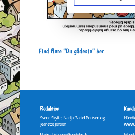
Find flere “Du gådeste” her
Redaktion
Kunde
Svend Skytte, Nadja Gadiel Poulsen og
Håndte
Jeanette Jensen
www.m
bladredaktionen@andeby.dk
Mandag