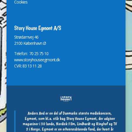
Cookies
Story House Egmont A/S
St
r
ødamvej 46
2100 København Ø
Telefon: 70 25 75 10
www.storyhouseegmont.dk
CVR: 83 13 11 28
Anders And er en del af Danmarks største mediekoncern,
Egmont, som bl.a. står bag Story House Egmont, der udgiver
magasiner i 30 lande, Nordisk Film, Lindhardt og Ringhof og TV
2 i Norge. Egmont er en erhvervsdrivende fond, der hvert år