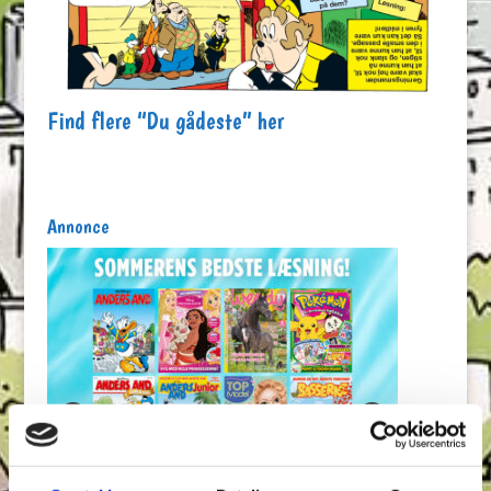
Find flere “Du gådeste” her
Annonce