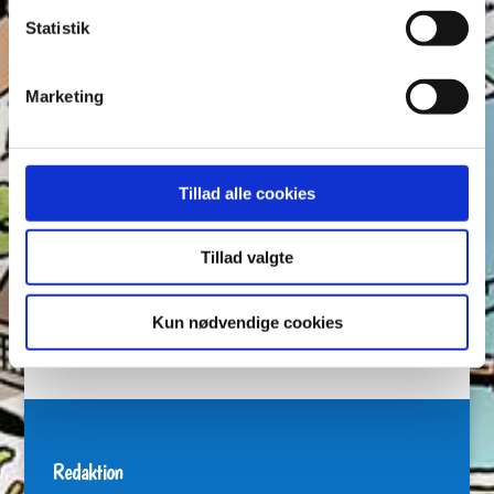
Andeby
Andeby Posten
Anders And
Anders And Co.
Statistik
Anders Vildand
Bjørne-banden
Bøger
Carl Barks
Dagens vittigheder
Don Rosa
Du Gådeste
Fedtmule
Marketing
Figurer
IRL
Joakim von And
Læselyst
Mickey Mouse
Quiz
Rap og Rup
Rip
Skole
Skurkene
Tegnere
Tegnere og forfattere
Tillad alle cookies
Ugens Du gådeste
Tillad valgte
Arkiver
Arkiver
Kun nødvendige cookies
Redaktion