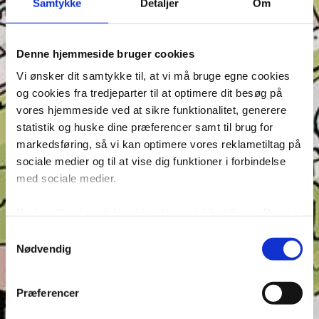
Samtykke
Detaljer
Om
Denne hjemmeside bruger cookies
Vi ønsker dit samtykke til, at vi må bruge egne cookies
og cookies fra tredjeparter til at optimere dit besøg på
Seneste indlæg
vores hjemmeside ved at sikre funktionalitet, generere
Krydsen, Find skyggen og Find ord – Test din
statistik og huske dine præferencer samt til brug for
opmærksomhed i Anders And!
markedsføring, så vi kan optimere vores reklametiltag på
Konkurrence: Opfinderkonkurrence
sociale medier og til at vise dig funktioner i forbindelse
Find ord & Sudoku – Test din opmærksomhed i Anders
med sociale medier.
And!
Du kan til enhver tid trække dit samtykke tilbage. Du skal
Find ord, Labyrint & Find 7 fejl – Test din
være opmærksom på, at vores hjemmeside muligvis ikke
opmærksomhed i Anders And!
Samtykkevalg
fungerer optimalt, hvis du ikke accepterer cookies eller
Nødvendig
Find ord, Labyrint & Find 7 fejl – Test din
tilbagetrækker et samtykke. Du kan læse mere om vores
opmærksomhed i Anders And!
brug af cookies og behandling af dine personoplysninger i
Præferencer
forbindelse hermed i både vores
privatlivs- og
Tags
cookiepolitik
.