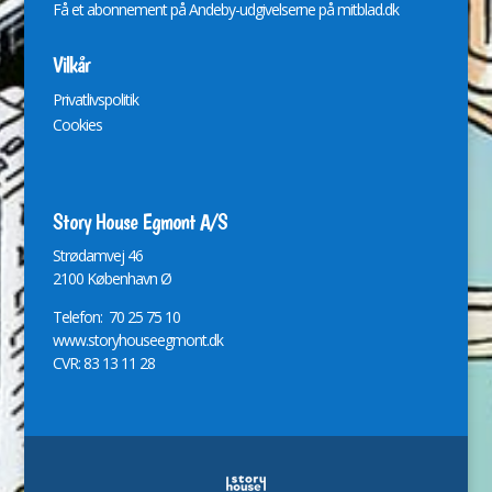
Få et abonnement på Andeby-udgivelserne på
mitblad.dk
Vilkår
Privatlivspolitik
Cookies
Story House Egmont A/S
St
r
ødamvej 46
2100 København Ø
Telefon: 70 25 75 10
www.storyhouseegmont.dk
CVR: 83 13 11 28