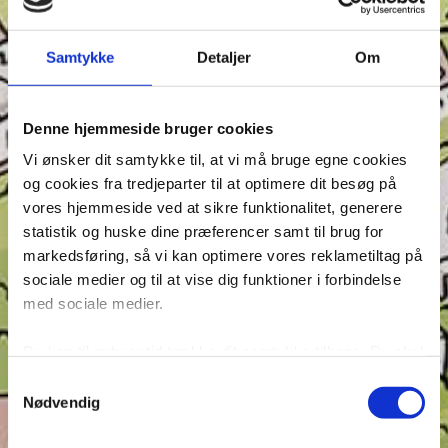
Samtykke
Detaljer
Om
Denne hjemmeside bruger cookies
Vi ønsker dit samtykke til, at vi må bruge egne cookies
og cookies fra tredjeparter til at optimere dit besøg på
vores hjemmeside ved at sikre funktionalitet, generere
statistik og huske dine præferencer samt til brug for
Seneste indlæg
markedsføring, så vi kan optimere vores reklametiltag på
Krydsen, Find skyggen og Find ord – Test din
sociale medier og til at vise dig funktioner i forbindelse
opmærksomhed i Anders And!
med sociale medier.
Konkurrence: Opfinderkonkurrence
Du kan til enhver tid trække dit samtykke tilbage. Du skal
Find ord & Sudoku – Test din opmærksomhed i Anders
være opmærksom på, at vores hjemmeside muligvis ikke
And!
Samtykkevalg
fungerer optimalt, hvis du ikke accepterer cookies eller
Nødvendig
Find ord, Labyrint & Find 7 fejl – Test din
tilbagetrækker et samtykke. Du kan læse mere om vores
opmærksomhed i Anders And!
brug af cookies og behandling af dine personoplysninger i