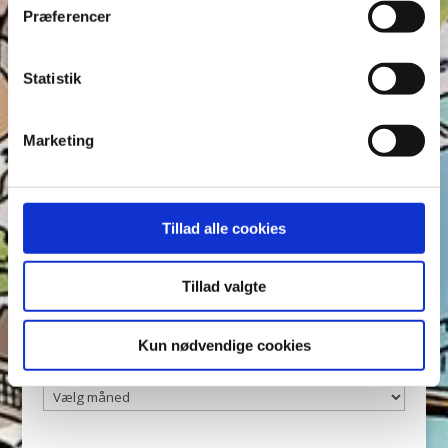
Find ord, Labyrint & Find 7 fejl – Test din
Præferencer
forbindelse hermed i både vores
privatlivs- og
opmærksomhed i Anders And!
cookiepolitik
.
Statistik
Tags
Andeby
Andeby Posten
Anders And
Anders And Co.
Marketing
Anders Vildand
Bjørne-banden
Bøger
Carl Barks
Dagens vittigheder
Don Rosa
Du Gådeste
Fedtmule
Figurer
IRL
Joakim von And
Læselyst
Tillad alle cookies
Mickey Mouse
Quiz
Rap og Rup
Rip
Skole
Skurkene
Tegnere
Tegnere og forfattere
Tillad valgte
Ugens Du gådeste
Kun nødvendige cookies
Arkiver
Arkiver