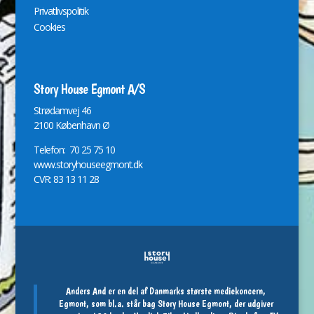
Privatlivspolitik
Cookies
Story House Egmont A/S
St
r
ødamvej 46
2100 København Ø
Telefon: 70 25 75 10
www.storyhouseegmont.dk
CVR: 83 13 11 28
Anders And er en del af Danmarks største mediekoncern,
Egmont, som bl.a. står bag Story House Egmont, der udgiver