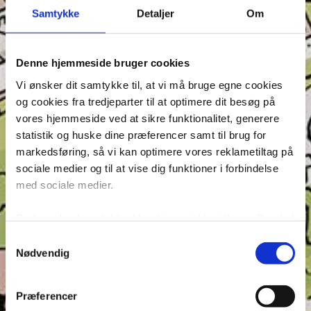
Samtykke
Detaljer
Om
Denne hjemmeside bruger cookies
Vi ønsker dit samtykke til, at vi må bruge egne cookies
og cookies fra tredjeparter til at optimere dit besøg på
Seneste indlæg
vores hjemmeside ved at sikre funktionalitet, generere
statistik og huske dine præferencer samt til brug for
Krydsen, Find skyggen og Find ord – Test din
markedsføring, så vi kan optimere vores reklametiltag på
opmærksomhed i Anders And!
sociale medier og til at vise dig funktioner i forbindelse
Konkurrence: Opfinderkonkurrence
med sociale medier.
Find ord & Sudoku – Test din opmærksomhed i Anders
And!
Du kan til enhver tid trække dit samtykke tilbage. Du skal
Find ord, Labyrint & Find 7 fejl – Test din
være opmærksom på, at vores hjemmeside muligvis ikke
Samtykkevalg
opmærksomhed i Anders And!
fungerer optimalt, hvis du ikke accepterer cookies eller
Nødvendig
tilbagetrækker et samtykke. Du kan læse mere om vores
Find ord, Labyrint & Find 7 fejl – Test din
brug af cookies og behandling af dine personoplysninger i
opmærksomhed i Anders And!
Præferencer
forbindelse hermed i både vores
privatlivs- og