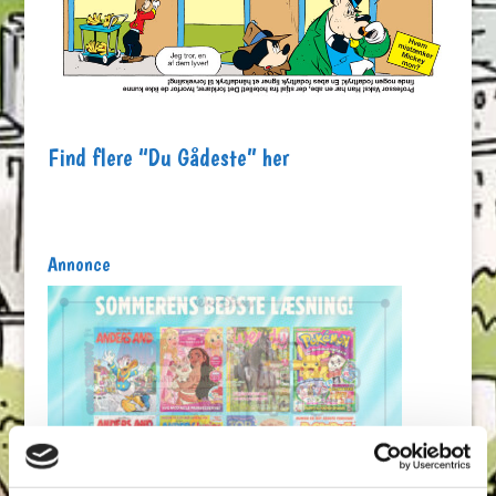
Find flere “Du Gådeste” her
Annonce