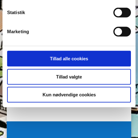
cookiepolitik
.
Tags
Statistik
Andeby
Andeby Posten
Anders And
Anders And Co.
Anders Vildand
Bjørne-banden
Bøger
Carl Barks
Marketing
Dagens vittigheder
Don Rosa
Du Gådeste
Fedtmule
Figurer
IRL
Joakim von And
Læselyst
Mickey Mouse
Quiz
Rap og Rup
Rip
Skole
Tillad alle cookies
Skurkene
Tegnere
Tegnere og forfattere
Ugens Du gådeste
Tillad valgte
Arkiver
Kun nødvendige cookies
Arkiver