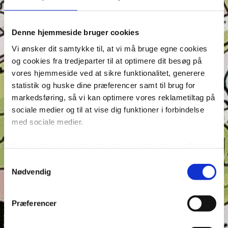
Denne hjemmeside bruger cookies
Vi ønsker dit samtykke til, at vi må bruge egne cookies
Seneste indlæg
og cookies fra tredjeparter til at optimere dit besøg på
vores hjemmeside ved at sikre funktionalitet, generere
Krydsen, Find skyggen og Find ord – Test din
statistik og huske dine præferencer samt til brug for
opmærksomhed i Anders And!
markedsføring, så vi kan optimere vores reklametiltag på
Konkurrence: Opfinderkonkurrence
sociale medier og til at vise dig funktioner i forbindelse
Find ord & Sudoku – Test din opmærksomhed i Anders
med sociale medier.
And!
Find ord, Labyrint & Find 7 fejl – Test din
Du kan til enhver tid trække dit samtykke tilbage. Du skal
opmærksomhed i Anders And!
være opmærksom på, at vores hjemmeside muligvis ikke
Samtykkevalg
Find ord, Labyrint & Find 7 fejl – Test din
fungerer optimalt, hvis du ikke accepterer cookies eller
Nødvendig
opmærksomhed i Anders And!
tilbagetrækker et samtykke. Du kan læse mere om vores
brug af cookies og behandling af dine personoplysninger i
Præferencer
Tags
forbindelse hermed i både vores
privatlivs- og
cookiepolitik
.
Andeby
Andeby Posten
Anders And
Anders And Co.