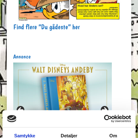
Find flere “Du gådeste” her
Annonce
Samtykke
Detaljer
Om