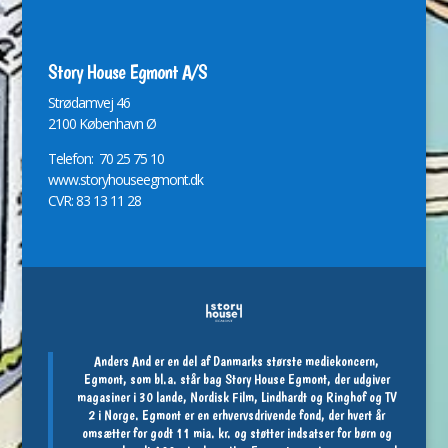
Story House Egmont A/S
St
r
ødamvej 46
2100 København Ø
Telefon: 70 25 75 10
www.storyhouseegmont.dk
CVR: 83 13 11 28
Anders And er en del af Danmarks største mediekoncern,
Egmont, som bl.a. står bag Story House Egmont, der udgiver
magasiner i 30 lande, Nordisk Film, Lindhardt og Ringhof og TV
2 i Norge. Egmont er en erhvervsdrivende fond, der hvert år
omsætter for godt 11 mia. kr. og støtter indsatser for børn og