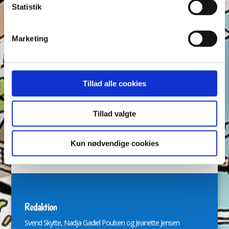
Statistik
Anders Vildand
Bjørne-banden
Bøger
Carl Barks
Dagens vittigheder
Don Rosa
Du Gådeste
Fedtmule
Marketing
Figurer
IRL
Joakim von And
Læselyst
Mickey Mouse
Quiz
Rap og Rup
Rip
Skole
Skurkene
Tegnere
Tegnere og forfattere
Tillad alle cookies
Ugens Du gådeste
Tillad valgte
Arkiver
Arkiver
Kun nødvendige cookies
Redaktion
Svend Skytte, Nadja Gadiel Poulsen og Jeanette Jensen