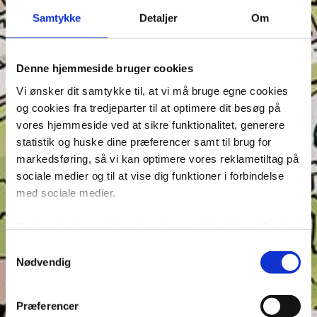
Samtykke
Detaljer
Om
Denne hjemmeside bruger cookies
Vi ønsker dit samtykke til, at vi må bruge egne cookies
og cookies fra tredjeparter til at optimere dit besøg på
vores hjemmeside ved at sikre funktionalitet, generere
Seneste indlæg
statistik og huske dine præferencer samt til brug for
Krydsen, Find skyggen og Find ord – Test din
markedsføring, så vi kan optimere vores reklametiltag på
opmærksomhed i Anders And!
sociale medier og til at vise dig funktioner i forbindelse
Konkurrence: Opfinderkonkurrence
med sociale medier.
Find ord & Sudoku – Test din opmærksomhed i Anders
And!
Du kan til enhver tid trække dit samtykke tilbage. Du skal
være opmærksom på, at vores hjemmeside muligvis ikke
Find ord, Labyrint & Find 7 fejl – Test din
Samtykkevalg
fungerer optimalt, hvis du ikke accepterer cookies eller
opmærksomhed i Anders And!
Nødvendig
tilbagetrækker et samtykke. Du kan læse mere om vores
Find ord, Labyrint & Find 7 fejl – Test din
brug af cookies og behandling af dine personoplysninger i
opmærksomhed i Anders And!
Præferencer
forbindelse hermed i både vores
privatlivs- og