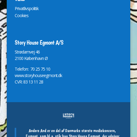
Privatlivspolitik
Cookies
Story House Egmont A/S
St
r
ødamvej 46
2100 København Ø
Telefon: 70 25 75 10
www.storyhouseegmont.dk
CVR: 83 13 11 28
Anders And er en del af Danmarks største mediekoncern,
Egmont, som bl.a. står bag Story House Egmont, der udgiver