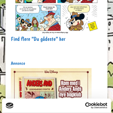
Find flere “Du gådeste” her
Annonce