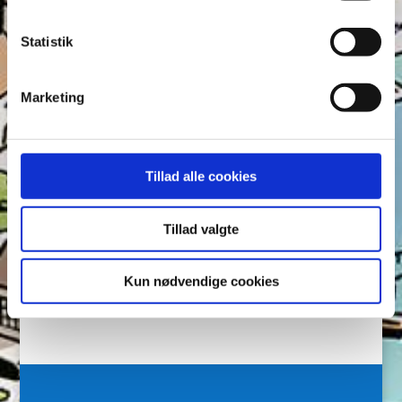
cookiepolitik
.
Tags
Statistik
Andeby
Andeby Posten
Anders And
Anders And Co.
Anders Vildand
Bjørne-banden
Bøger
Carl Barks
Marketing
Dagens vittigheder
Don Rosa
Du Gådeste
Fedtmule
Figurer
IRL
Joakim von And
Læselyst
Mickey Mouse
Quiz
Rap og Rup
Rip
Skole
Tillad alle cookies
Skurkene
Tegnere
Tegnere og forfattere
Ugens Du gådeste
Tillad valgte
Arkiver
Kun nødvendige cookies
Arkiver