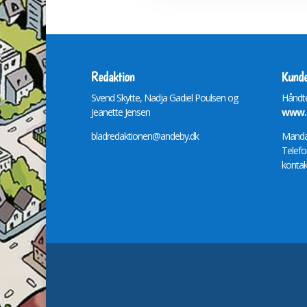
Redaktion
Kunde
Svend Skytte, Nadja Gadiel Poulsen og
Håndte
Jeanette Jensen
www.m
bladredaktionen@andeby.dk
Mandag
Telefo
kontak