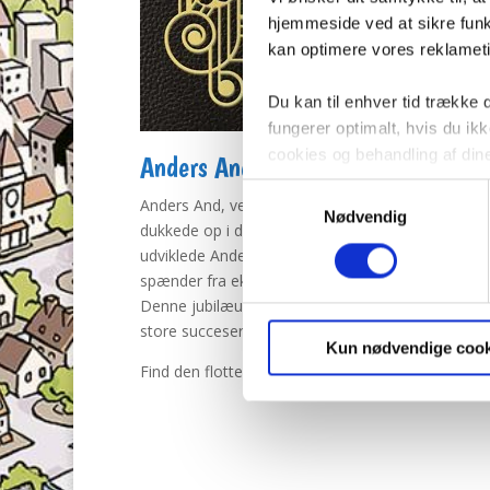
hjemmeside ved at sikre funkt
kan optimere vores reklametil
Du kan til enhver tid trække
fungerer optimalt, hvis du i
cookies og behandling af din
Anders And fylder rundt!
Samtykkevalg
Anders And, verdens allermest berømte and, begy
Nødvendig
dukkede op i den animerede film ”Den kloge høne”
udviklede Anders sig til superstjerne. Anders inde
spænder fra ekstrem desperation til vild lykkerus,
Denne jubilæumsbog indeholder højdepunkter og h
store succeser fra ni årtier med Anders And – and
Kun nødvendige cook
Find den flotte bog i din nærmeste boghandel.