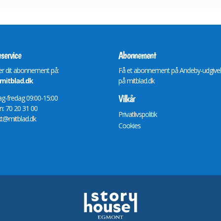
service
Abonnement
r dit abonnement på:
Få et abonnement på Andeby-udgive
itblad.dk
på
mitblad.dk
Vilkår
-fredag 09:00-15:00
n: 70 20 31 00
Privatlivspolitik
t@mitblad.dk
Cookies