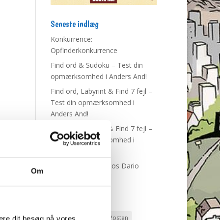
Seneste indlæg
Konkurrence:
Opfinderkonkurrence
Find ord & Sudoku – Test din
opmærksomhed i Anders And!
Find ord, Labyrint & Find 7 fejl –
Test din opmærksomhed i
Anders And!
Find ord, Labyrint & Find 7 fejl –
Test din opmærksomhed i
Anders And!
Du Gådeste: Fest hos Dario
Om
Dollarino
Tags
Andeby
Andeby Posten
mere dit besøg på vores