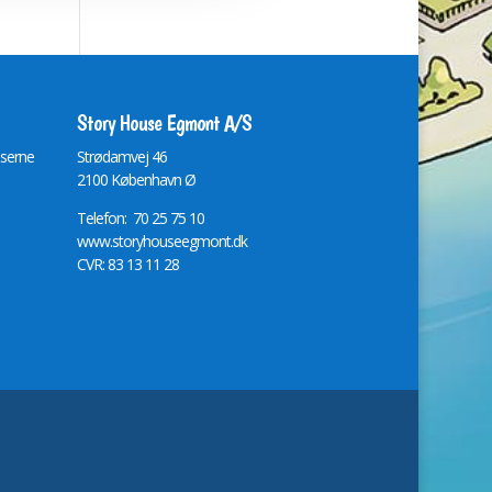
Story House Egmont A/S
lserne
St
r
ødamvej 46
2100 København Ø
Telefon: 70 25 75 10
www.storyhouseegmont.dk
CVR: 83 13 11 28