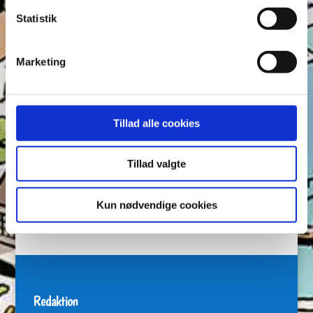
Andeby
Andeby Posten
Anders And
Anders And Co.
Statistik
Anders Vildand
Bjørne-banden
Bøger
Carl Barks
Dagens vittigheder
Don Rosa
Du Gådeste
Fedtmule
Marketing
Figurer
IRL
Joakim von And
Læselyst
Mickey Mouse
Quiz
Rap og Rup
Rip
Skole
Skurkene
Tegnere
Tegnere og forfattere
Tillad alle cookies
Ugens Du gådeste
Tillad valgte
Arkiver
Arkiver
Kun nødvendige cookies
Redaktion