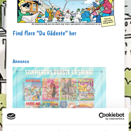
Find flere “Du Gådeste” her
Annonce