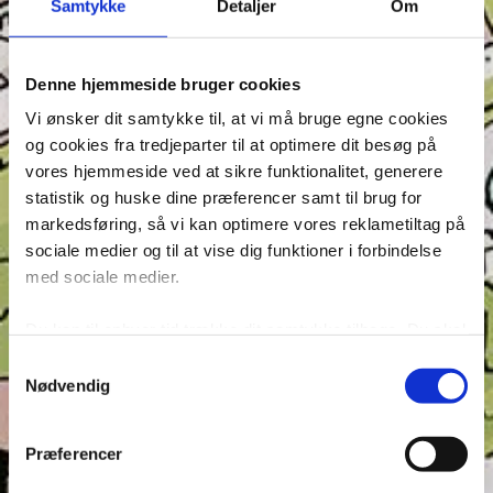
Samtykke
Detaljer
Om
Denne hjemmeside bruger cookies
Vi ønsker dit samtykke til, at vi må bruge egne cookies
og cookies fra tredjeparter til at optimere dit besøg på
Seneste indlæg
vores hjemmeside ved at sikre funktionalitet, generere
Krydsen, Find skyggen og Find ord – Test din
statistik og huske dine præferencer samt til brug for
opmærksomhed i Anders And!
markedsføring, så vi kan optimere vores reklametiltag på
Konkurrence: Opfinderkonkurrence
sociale medier og til at vise dig funktioner i forbindelse
med sociale medier.
Find ord & Sudoku – Test din opmærksomhed i Anders
And!
Du kan til enhver tid trække dit samtykke tilbage. Du skal
Find ord, Labyrint & Find 7 fejl – Test din
være opmærksom på, at vores hjemmeside muligvis ikke
opmærksomhed i Anders And!
Samtykkevalg
fungerer optimalt, hvis du ikke accepterer cookies eller
Nødvendig
Find ord, Labyrint & Find 7 fejl – Test din
tilbagetrækker et samtykke. Du kan læse mere om vores
opmærksomhed i Anders And!
brug af cookies og behandling af dine personoplysninger i
Præferencer
forbindelse hermed i både vores
privatlivs- og
Tags
cookiepolitik
.