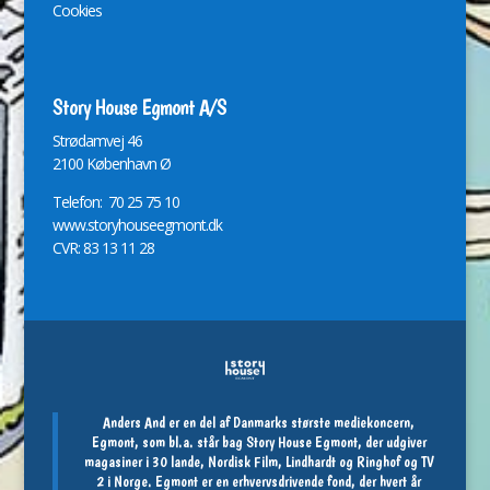
Cookies
Story House Egmont A/S
St
r
ødamvej 46
2100 København Ø
Telefon: 70 25 75 10
www.storyhouseegmont.dk
CVR: 83 13 11 28
Anders And er en del af Danmarks største mediekoncern,
Egmont, som bl.a. står bag Story House Egmont, der udgiver
magasiner i 30 lande, Nordisk Film, Lindhardt og Ringhof og TV
2 i Norge. Egmont er en erhvervsdrivende fond, der hvert år