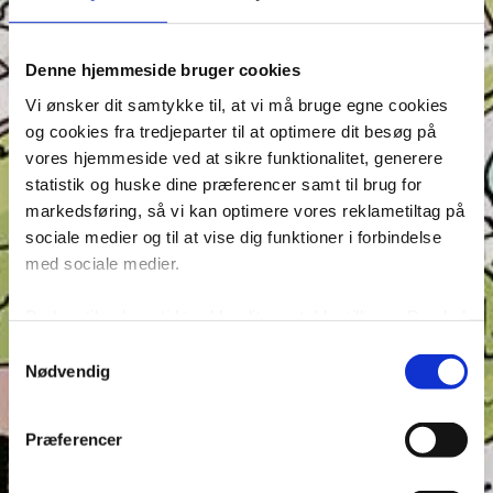
Denne hjemmeside bruger cookies
Vi ønsker dit samtykke til, at vi må bruge egne cookies
Seneste indlæg
og cookies fra tredjeparter til at optimere dit besøg på
vores hjemmeside ved at sikre funktionalitet, generere
Krydsen, Find skyggen og Find ord – Test din
statistik og huske dine præferencer samt til brug for
opmærksomhed i Anders And!
markedsføring, så vi kan optimere vores reklametiltag på
Konkurrence: Opfinderkonkurrence
sociale medier og til at vise dig funktioner i forbindelse
Find ord & Sudoku – Test din opmærksomhed i Anders
med sociale medier.
And!
Find ord, Labyrint & Find 7 fejl – Test din
Du kan til enhver tid trække dit samtykke tilbage. Du skal
opmærksomhed i Anders And!
være opmærksom på, at vores hjemmeside muligvis ikke
Samtykkevalg
Find ord, Labyrint & Find 7 fejl – Test din
fungerer optimalt, hvis du ikke accepterer cookies eller
Nødvendig
opmærksomhed i Anders And!
tilbagetrækker et samtykke. Du kan læse mere om vores
brug af cookies og behandling af dine personoplysninger i
Præferencer
Tags
forbindelse hermed i både vores
privatlivs- og
cookiepolitik
.
Andeby
Andeby Posten
Anders And
Anders And Co.