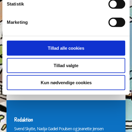
Statistik
Anders Vildand
Bjørne-banden
Bøger
Carl Barks
Dagens vittigheder
Don Rosa
Du Gådeste
Fedtmule
Marketing
Figurer
IRL
Joakim von And
Læselyst
Mickey Mouse
Quiz
Rap og Rup
Rip
Skole
Skurkene
Tegnere
Tegnere og forfattere
Tillad alle cookies
Ugens Du gådeste
Tillad valgte
Arkiver
Arkiver
Kun nødvendige cookies
Redaktion
Svend Skytte, Nadja Gadiel Poulsen og Jeanette Jensen