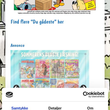
Find flere “Du gådeste” her
Annonce
Samtykke
Detaljer
Om