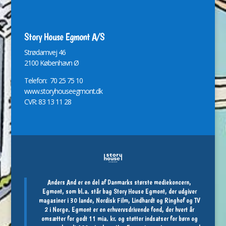
Story House Egmont A/S
St
r
ødamvej 46
2100 København Ø
Telefon: 70 25 75 10
www.storyhouseegmont.dk
CVR: 83 13 11 28
Anders And er en del af Danmarks største mediekoncern,
Egmont, som bl.a. står bag Story House Egmont, der udgiver
magasiner i 30 lande, Nordisk Film, Lindhardt og Ringhof og TV
2 i Norge. Egmont er en erhvervsdrivende fond, der hvert år
omsætter for godt 11 mia. kr. og støtter indsatser for børn og