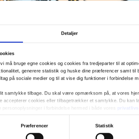
Detaljer
ookies
t vi må bruge egne cookies og cookies fra tredjeparter til at opti
ionalitet, generere statistik og huske dine præferencer samt til 
tag på sociale medier og til at vise dig funktioner i forbindelse 
 dit samtykke tilbage. Du skal være opmærksom på, at vores hj
kke accepterer cookies eller tilbagetrækker et samtykke. Du kan
e personoplysninger i forbindelse hermed i både vores
privatliv
d Andebys legendariske strandhotel. Find flere “Du Gådeste” her
Præferencer
Statistik