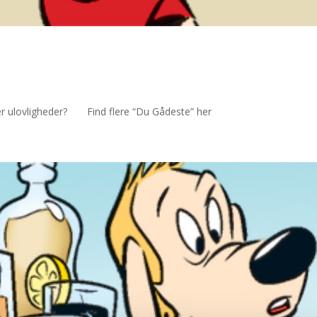
ker ulovligheder? Find flere “Du Gådeste” her