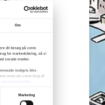
Om
mere dit besøg på vores
brug for markedsføring, så vi
med sociale medier.
emmeside muligvis ikke
 læse mere om vores brug af
s- og cookiepolitik
.
Marketing