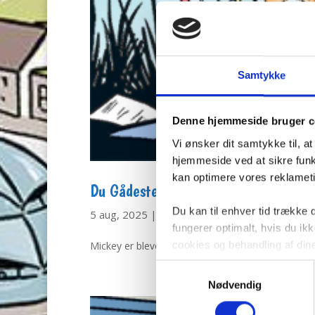
Samtykke
Denne hjemmeside bruger c
Vi ønsker dit samtykke til, a
hjemmeside ved at sikre funkt
kan optimere vores reklametil
Du Gådeste: Strandhotellet
Du kan til enhver tid trække
5 aug, 2025
|
Andeby Posten
,
Du Gådeste
fungerer optimalt, hvis du i
cookies og behandling af din
Mickey er blevet kaldt ud til et gerningssted ve
Samtykkevalg
Nødvendig