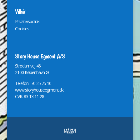
Vilkår
Privatlivspolitik
Cookies
Story House Egmont A/S
St
r
ødamvej 46
2100 København Ø
Telefon: 70 25 75 10
www.storyhouseegmont.dk
CVR: 83 13 11 28