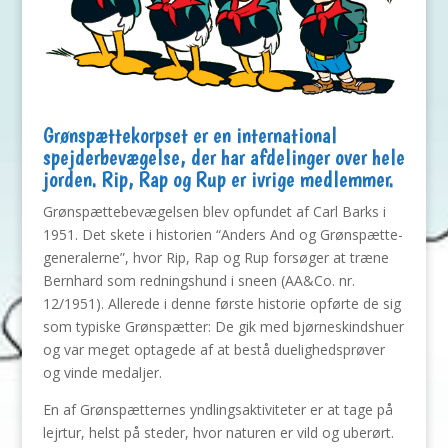
Grønspættekorpset er en international
spejderbevægelse, der har afdelinger over hele
jorden. Rip, Rap og Rup er ivrige medlemmer.
Grønspættebevægelsen blev opfundet af Carl Barks i
1951. Det skete i historien “Anders And og Grønspætte-
generalerne”, hvor Rip, Rap og Rup forsøger at træne
Bernhard som redningshund i sneen (AA&Co. nr.
12/1951). Allerede i denne første historie opførte de sig
som typiske Grønspætter: De gik med bjørneskindshuer
og var meget optagede af at bestå duelighedsprøver
og vinde medaljer.
En af Grønspætternes yndlingsaktiviteter er at tage på
lejrtur, helst på steder, hvor naturen er vild og uberørt.