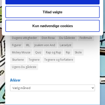
opmærksomhed i Anders And!
Tillad valgte
Tags
Andeby
Andeby Posten
Anders And
Anders And Co.
Kun nødvendige cookies
Anders Vildand
Bjørne-banden
Bøger
Carl Barks
Dagens vittigheder
Don Rosa
Du Gådeste
Fedtmule
Figurer
IRL
Joakim von And
Læselyst
Mickey Mouse
Quiz
Rap og Rup
Rip
Skole
Skurkene
Tegnere
Tegnere og forfattere
Ugens Du gådeste
Arkiver
Arkiver