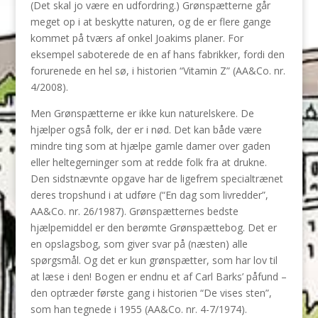
(Det skal jo være en udfordring.) Grønspætterne går
meget op i at beskytte naturen, og de er flere gange
kommet på tværs af onkel Joakims planer. For
eksempel saboterede de en af hans fabrikker, fordi den
forurenede en hel sø, i historien “Vitamin Z” (AA&Co. nr.
4/2008).
Men Grønspætterne er ikke kun naturelskere. De
hjælper også folk, der er i nød. Det kan både være
mindre ting som at hjælpe gamle damer over gaden
eller heltegerninger som at redde folk fra at drukne.
Den sidstnævnte opgave har de ligefrem specialtrænet
deres tropshund i at udføre (“En dag som livredder”,
AA&Co. nr. 26/1987). Grønspætternes bedste
hjælpemiddel er den berømte Grønspættebog. Det er
en opslagsbog, som giver svar på (næsten) alle
spørgsmål. Og det er kun grønspætter, som har lov til
at læse i den! Bogen er endnu et af Carl Barks’ påfund –
den optræder første gang i historien “De vises sten”,
som han tegnede i 1955 (AA&Co. nr. 4-7/1974).