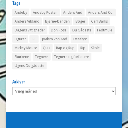
Tags
Andeby
Andeby Posten
Anders And
Anders And Co.
Anders Vildand
Bjørne-banden
Bøger
Carl Barks
Dagens vittigheder
Don Rosa
Du Gådeste
Fedtmule
Figurer
IRL
Joakim von And
Læselyst
Mickey Mouse
Quiz
Rap og Rup
Rip
Skole
Skurkene
Tegnere
Tegnere og forfattere
Ugens Du gådeste
Arkiver
Arkiver