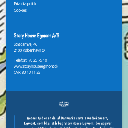
Privatlivspolitik
Cookies
Story House Egmont A/S
St
r
ødamvej 46
2100 København Ø
Telefon: 70 25 75 10
www.storyhouseegmont.dk
CVR: 83 13 11 28
Anders And er en del af Danmarks største mediekoncern,
Egmont, som bl.a. står bag Story House Egmont, der udgiver