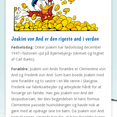
Joakim von And er den rigeste and i verden
Fødselsdag:
Onkel Joakim har fødselsdag december
1947 i historien «Jul på Bjørnebjerg» (skrevet og tegnet
af Carl Barks).
Forældre:
Joakim von Ands forældre er Clementine von
And og Frederik von And. Som barn boede Joakim med
sine forældre og to søstre i en lille rønne i Glasgow.
Frederik var fabriksarbejder og arbejdede hårdt for at
forsørge sin familie. Han gav Joakim von And det
skopudsersæt, der blev begyndelsen til hans formue.
Clementine passede husholdningen og havde nok at
gøre med at opdrage sine tre børn. Da Joakim von And
kom til penge, sørgede han for, at hans forældre kunne