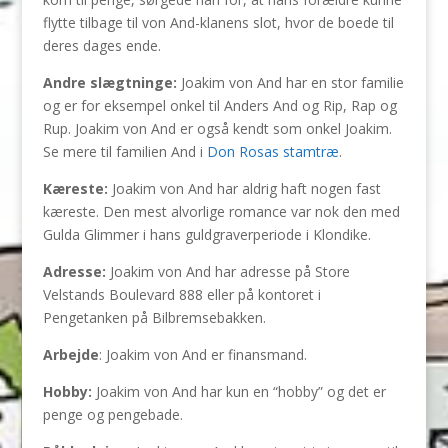
flytte tilbage til von And-klanens slot, hvor de boede til
deres dages ende.
Andre slægtninge:
Joakim von And har en stor familie
og er for eksempel onkel til Anders And og Rip, Rap og
Rup. Joakim von And er også kendt som onkel Joakim.
Se mere til familien And i
Don Rosas stamtræ
.
Kæreste:
Joakim von And har aldrig haft nogen fast
kæreste. Den mest alvorlige romance var nok den med
Gulda Glimmer i hans guldgraverperiode i Klondike.
Adresse:
Joakim von And har adresse på Store
Velstands Boulevard 888 eller på kontoret i
Pengetanken på Bilbremsebakken.
Arbejde
: Joakim von And er finansmand.
Hobby:
Joakim von And har kun en “hobby” og det er
penge og pengebade.