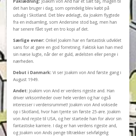
Påklædning:
Joakim von And har et sæt tøj, magen til
det han bruger i dag, som oprindelig blev købt på
udsalg i Skotland. Det blev ødelagt, da Joakim flygtede
fra en indsamling, som Andersine stod bag, men han
har senere fået syet en tro kopi af det.
Særlige evner:
Onkel Joakim har en fantastisk udviklet
sans for at gøre en god forretning. Faktisk kan han med
sin næse lugte, når der er guld, ædelsten eller penge i
nærheden.
Debut i Danmark:
Vi ser Joakim von And første gang i
August 1949.
Andet:
Joakim von And er verdens rigeste and. Han
driver virksomheder over hele verden og har også
interesser i verdensrummet! Joakim von And voksede
op i Skotland, hvor han tjente sin første 25-øre. Joakim
von And rejste til USA, og her startede han for alvor sin
fantastiske karriere. I dag er han verdens rigeste and,
og Joakim von Ands penge tiltrækker selvfølgelig