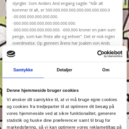
slyngler. Som Anders And engang sagde: “Når alt
kommer til alt, er 500.000.000.000.000.000.000.000.0
-00.000.000.000.000.000.
-000.000.000.000.000.000.000.000.
-000.000.000.000.000.000. -000.000 kroner en pæn sum
penge, som kan friste alle og enhver”. Det er nok ingen
overdrivelse. Op gennem årene har Joakim von Ands
formue virket som en magnet på tyve og slyngler af
diverse slags. Bjørne-banden har flere gange forsøgt at
røve pengetanken men uden held. Vidste du forresten,
at Joakim von Ands højde er 92 cm? Det fandt Hexia de
Samtykke
Detaljer
Om
Trick ud af i Anders And & Co. nr. 21/1964. Hun skulle
forvandle sig til Joakim og havde brug for et nøjagtigt
mål.
Denne hjemmeside bruger cookies
Vi ønsker dit samtykke til, at vi må bruge egne cookies
Joakim von And på andre sprog:
og cookies fra tredjeparter til at optimere dit besøg på
Norsk: Skrue McDuck
vores hjemmeside ved at sikre funktionalitet, generere
Svensk: Joakim von Anka
Finsk: Roppe Ankka
statistik og huske dine præferencer samt til brug for
Engelsk: $crooge McDuck
markedsføring, så vi kan optimere vores reklametiltag på