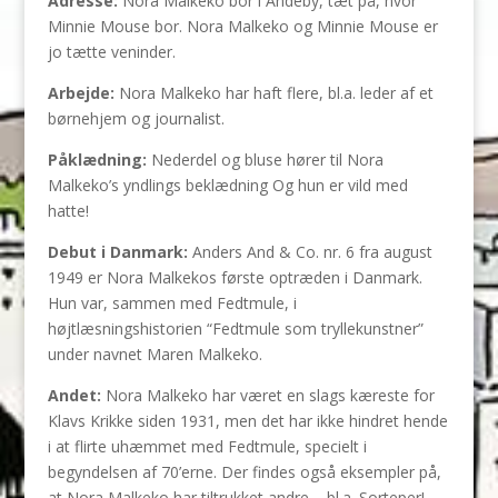
Adresse:
Nora Malkeko bor i Andeby, tæt på, hvor
Minnie Mouse bor. Nora Malkeko og Minnie Mouse er
jo tætte veninder.
Arbejde:
Nora Malkeko har haft flere, bl.a. leder af et
børnehjem og journalist.
Påklædning:
Nederdel og bluse hører til Nora
Malkeko’s yndlings beklædning Og hun er vild med
hatte!
Debut i Danmark:
Anders And & Co. nr. 6 fra august
1949 er Nora Malkekos første optræden i Danmark.
Hun var, sammen med Fedtmule, i
højtlæsningshistorien “Fedtmule som tryllekunstner”
under navnet Maren Malkeko.
Andet:
Nora Malkeko har været en slags kæreste for
Klavs Krikke siden 1931, men det har ikke hindret hende
i at flirte uhæmmet med Fedtmule, specielt i
begyndelsen af 70’erne. Der findes også eksempler på,
at Nora Malkeko har tiltrukket andre – bl.a. Sorteper!