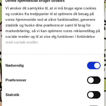
Denne hjemmeside bruger cookies
Vi ønsker dit samtykke til, at vi må bruge egne cookies
og cookies fra tredjeparter til at optimere dit besøg på
Annonce
vores hjemmeside ved at sikre funktionalitet, generere
statistik og huske dine præferencer samt til brug for
markedsføring, så vi kan optimere vores reklametiltag på
sociale medier og til at vise dig funktioner i forbindelse
med sociale medier.
Du kan til enhver tid trække dit samtykke tilbage. Du skal
være opmærksom på, at vores hjemmeside muligvis ikke
Samtykkevalg
fungerer optimalt, hvis du ikke accepterer cookies eller
Nødvendig
tilbagetrækker et samtykke. Du kan læse mere om vores
brug af cookies og behandling af dine personoplysninger i
Præferencer
forbindelse hermed i både vores
privatlivs- og
cookiepolitik
.
Statistik
Seneste indlæg