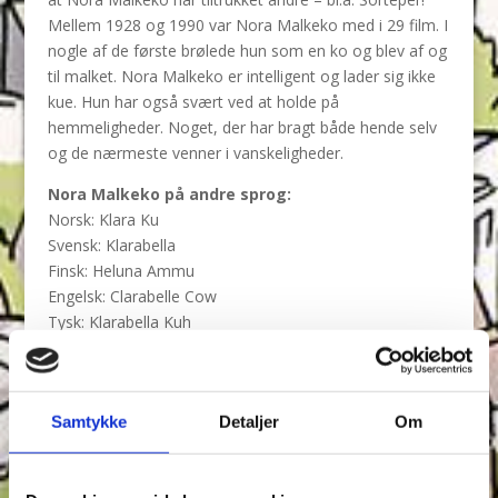
Mellem 1928 og 1990 var Nora Malkeko med i 29 film. I
nogle af de første brølede hun som en ko og blev af og
til malket. Nora Malkeko er intelligent og lader sig ikke
kue. Hun har også svært ved at holde på
hemmeligheder. Noget, der har bragt både hende selv
og de nærmeste venner i vanskeligheder.
Nora Malkeko på andre sprog:
Norsk: Klara Ku
Svensk: Klarabella
Finsk: Heluna Ammu
Engelsk: Clarabelle Cow
Tysk: Klarabella Kuh
Fransk: Clarabelle
Italiensk: Clarabella
Portugisisk: Clarabela
Samtykke
Detaljer
Om
Tilbage til Figurer & Fakta