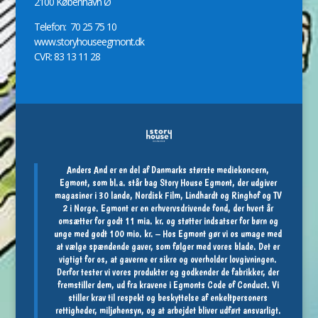
2100 København Ø
Telefon: 70 25 75 10
www.storyhouseegmont.dk
CVR: 83 13 11 28
Anders And er en del af Danmarks største mediekoncern,
Egmont, som bl.a. står bag Story House Egmont, der udgiver
magasiner i 30 lande, Nordisk Film, Lindhardt og Ringhof og TV
2 i Norge. Egmont er en erhvervsdrivende fond, der hvert år
omsætter for godt 11 mia. kr. og støtter indsatser for børn og
unge med godt 100 mio. kr. – Hos Egmont gør vi os umage med
at vælge spændende gaver, som følger med vores blade. Det er
vigtigt for os, at gaverne er sikre og overholder lovgivningen.
Derfor tester vi vores produkter og godkender de fabrikker, der
fremstiller dem, ud fra kravene i Egmonts Code of Conduct. Vi
stiller krav til respekt og beskyttelse af enkeltpersoners
rettigheder, miljøhensyn, og at arbejdet bliver udført ansvarligt.