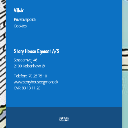
Vilkår
Privatlivspolitik
Cookies
Story House Egmont A/S
St
r
ødamvej 46
2100 København Ø
Telefon: 70 25 75 10
www.storyhouseegmont.dk
CVR: 83 13 11 28