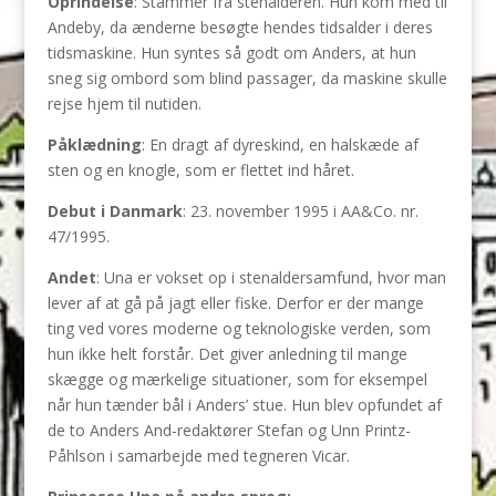
Oprindelse
: Stammer fra stenalderen. Hun kom med til
Andeby, da ænderne besøgte hendes tidsalder i deres
tidsmaskine. Hun syntes så godt om Anders, at hun
sneg sig ombord som blind passager, da maskine skulle
rejse hjem til nutiden.
Påklædning
: En dragt af dyreskind, en halskæde af
sten og en knogle, som er flettet ind håret.
Debut i Danmark
: 23. november 1995 i AA&Co. nr.
47/1995.
Andet
: Una er vokset op i stenaldersamfund, hvor man
lever af at gå på jagt eller fiske. Derfor er der mange
ting ved vores moderne og teknologiske verden, som
hun ikke helt forstår. Det giver anledning til mange
skægge og mærkelige situationer, som for eksempel
når hun tænder bål i Anders’ stue. Hun blev opfundet af
de to Anders And-redaktører Stefan og Unn Printz-
Påhlson i samarbejde med tegneren Vicar.