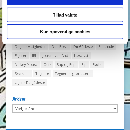
opmærksomhed i Anders And!
Tillad valgte
Tags
Andeby
Andeby Posten
Anders And
Anders And Co.
Kun nødvendige cookies
Anders Vildand
Bjørne-banden
Bøger
Carl Barks
Dagens vittigheder
Don Rosa
Du Gådeste
Fedtmule
Figurer
IRL
Joakim von And
Læselyst
Mickey Mouse
Quiz
Rap og Rup
Rip
Skole
Skurkene
Tegnere
Tegnere og forfattere
Ugens Du gådeste
Arkiver
Arkiver