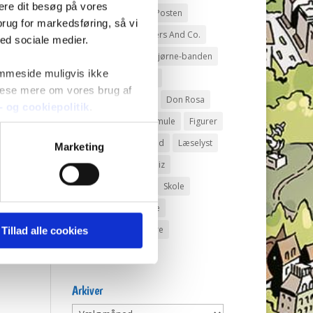
mere dit besøg på vores
Andeby
Andeby Posten
brug for markedsføring, så vi
Anders And
Anders And Co.
med sociale medier.
Anders Vildand
Bjørne-banden
emmeside muligvis ikke
Bøger
Carl Barks
 læse mere om vores brug af
Dagens vittigheder
Don Rosa
s- og cookiepolitik
.
Du Gådeste
Fedtmule
Figurer
IRL
Joakim von And
Læselyst
Marketing
Mickey Mouse
Quiz
Rap og Rup
Rip
Skole
Skurkene
Tegnere
Tegnere og forfattere
Tillad alle cookies
Ugens Du gådeste
Arkiver
Arkiver