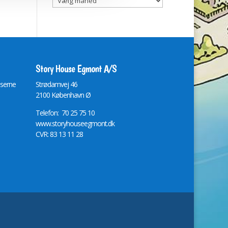
Story House Egmont A/S
lserne
St
r
ødamvej 46
2100 København Ø
Telefon: 70 25 75 10
www.storyhouseegmont.dk
CVR: 83 13 11 28