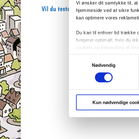
Vi ønsker dit samtykke til, a
Vil du teste dig selv endnu mere? Her fi
hjemmeside ved at sikre funkt
kan optimere vores reklametil
Du kan til enhver tid trække
fungerer optimalt, hvis du i
cookies og behandling af din
Samtykkevalg
Nødvendig
Kun nødvendige cook