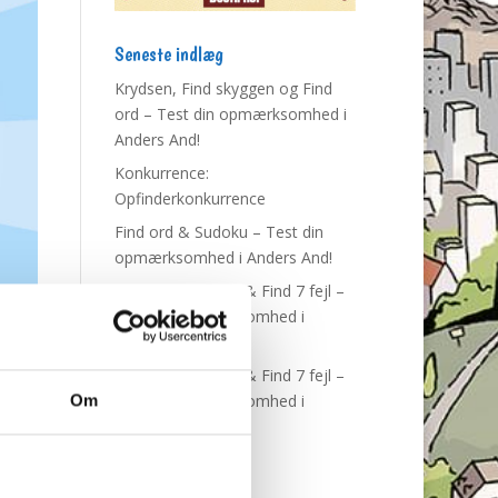
Seneste indlæg
Krydsen, Find skyggen og Find
ord – Test din opmærksomhed i
Anders And!
Konkurrence:
Opfinderkonkurrence
Find ord & Sudoku – Test din
opmærksomhed i Anders And!
Find ord, Labyrint & Find 7 fejl –
Test din opmærksomhed i
Anders And!
Find ord, Labyrint & Find 7 fejl –
Test din opmærksomhed i
Om
Anders And!
Tags