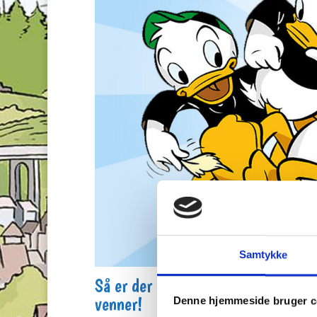
Samtykke
Så er der en helt ny quiz klar om f
venner!
Denne hjemmeside bruger c