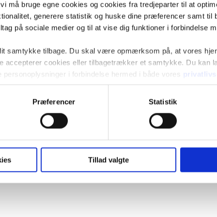
t vi må bruge egne cookies og cookies fra tredjeparter til at opti
nder du flere quizzer!
ionalitet, generere statistik og huske dine præferencer samt til 
tag på sociale medier og til at vise dig funktioner i forbindelse 
 dit samtykke tilbage. Du skal være opmærksom på, at vores hj
kke accepterer cookies eller tilbagetrækker et samtykke. Du kan
e personoplysninger i forbindelse hermed i både vores
privatliv
Præferencer
Statistik
ies
Tillad valgte