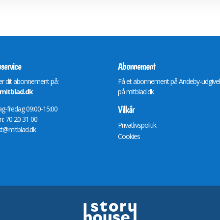
service
Abonnement
r dit abonnement på:
Få et abonnement på Andeby-udgive
itblad.dk
på
mitblad.dk
Vilkår
-fredag 09:00-15:00
n: 70 20 31 00
Privatlivspolitik
t@mitblad.dk
Cookies