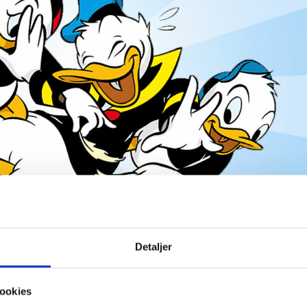
Detaljer
amilien And! Prøv at udfordre dig selv og dine
ookies