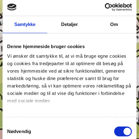
Samtykke
Detaljer
Om
Denne hjemmeside bruger cookies
Vi ønsker dit samtykke til, at vi må bruge egne cookies
og cookies fra tredjeparter til at optimere dit besøg på
vores hjemmeside ved at sikre funktionalitet, generere
statistik og huske dine præferencer samt til brug for
markedsføring, så vi kan optimere vores reklametiltag på
Seneste indlæg
sociale medier og til at vise dig funktioner i forbindelse
Krydsen, Find skyggen og Find ord – Test din
med sociale medier.
opmærksomhed i Anders And!
Konkurrence: Opfinderkonkurrence
Du kan til enhver tid trække dit samtykke tilbage. Du skal
være opmærksom på, at vores hjemmeside muligvis ikke
Find ord & Sudoku – Test din opmærksomhed i Anders
Samtykkevalg
fungerer optimalt, hvis du ikke accepterer cookies eller
And!
Nødvendig
tilbagetrækker et samtykke. Du kan læse mere om vores