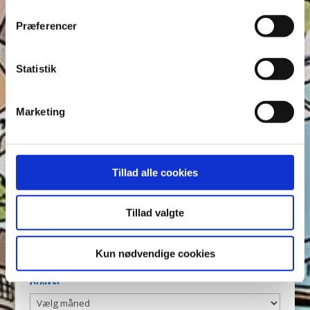
Find ord, Labyrint & Find 7 fejl – Test din
brug af cookies og behandling af dine personoplysninger i
opmærksomhed i Anders And!
Præferencer
forbindelse hermed i både vores
privatlivs- og
Find ord, Labyrint & Find 7 fejl – Test din
cookiepolitik
.
opmærksomhed i Anders And!
Statistik
Tags
Marketing
Andeby
Andeby Posten
Anders And
Anders And Co.
Anders Vildand
Bjørne-banden
Bøger
Carl Barks
Dagens vittigheder
Don Rosa
Du Gådeste
Fedtmule
Tillad alle cookies
Figurer
IRL
Joakim von And
Læselyst
Mickey Mouse
Quiz
Rap og Rup
Rip
Skole
Tillad valgte
Skurkene
Tegnere
Tegnere og forfattere
Ugens Du gådeste
Kun nødvendige cookies
Arkiver
Arkiver