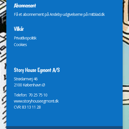
Abonnement
Få et abonnement på Andeby-udgivelserne på
mitblad.dk
Vilkår
Privatlivspolitik
Cookies
Story House Egmont A/S
St
r
ødamvej 46
2100 København Ø
Telefon: 70 25 75 10
www.storyhouseegmont.dk
CVR: 83 13 11 28