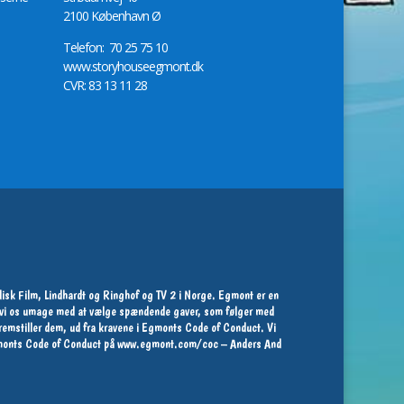
2100 København Ø
Telefon: 70 25 75 10
www.storyhouseegmont.dk
CVR: 83 13 11 28
isk Film, Lindhardt og Ringhof og TV 2 i Norge. Egmont er en
ør vi os umage med at vælge spændende gaver, som følger med
 fremstiller dem, ud fra kravene i Egmonts Code of Conduct. Vi
Egmonts Code of Conduct på
www.egmont.com/coc
– Anders And