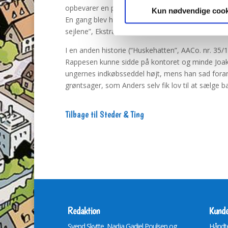
opbevarer en pengereserve (hvis han nu skulle stå 
Kun nødvendige cook
En gang blev hemmeligheden dog opdaget af en ty
sejlene”, Ekstrahæfte nr. 7/1974).
I en anden historie (“Huskehatten”, AACo. nr. 35/
Rappesen kunne sidde på kontoret og minde Joak
ungernes indkøbsseddel højt, mens han sad for
grøntsager, som Anders selv fik lov til at sælge b
Tilbage til Steder & Ting
Redaktion
Kunde
Svend Skytte, Nadja Gadiel Poulsen og
Håndte