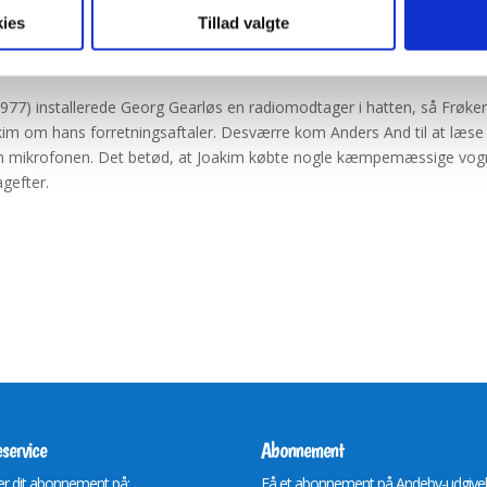
og mangle kontanter til at købe en oliekilde eller en guldmine på en r
ies
Tillad valgte
vebande, som skar hatten op og stjal pengene (i “Onkel Joakim har v
1977) installerede Georg Gearløs en radiomodtager i hatten, så Frøke
im om hans forretningsaftaler. Desværre kom Anders And til at læse
an mikrofonen. Det betød, at Joakim købte nogle kæmpemæssige vo
agefter.
service
Abonnement
r dit abonnement på:
Få et abonnement på Andeby-udgive