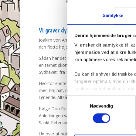
Samtykke
Vi graver dybt i historien om onkel Joaki
Denne hjemmeside bruger c
Joakim von And er en velklædt ældre herre, der ik
Vi ønsker dit samtykke til, a
den flotte høje hat, som han har båret på utallige
hjemmeside ved at sikre funkt
Sådan har det dog ikke altid været. Da Carl Barks 
kan optimere vores reklametil
en ternet skottehue, og i de næste to år havde ha
Sydhavet” fra 1949 (på dansk i Guldbog nr. 1), at ha
Du kan til enhver tid trække
fungerer optimalt, hvis du i
Hvorfor endte Barks med at give Joakim netop den
cookies og behandling af din
med høj hat, men i slutningen af 1800-tallet var d
lignende. Altså den naturlige påklædning for en mi
Samtykkevalg
Nødvendig
Ifølge Don Rosa-historien “Verdens rigeste and” (
Anledningen var, at han ville være fint klædt på, 
Sankt Petersborg.
Ud over at holde ørerne varme bruger Joakim også