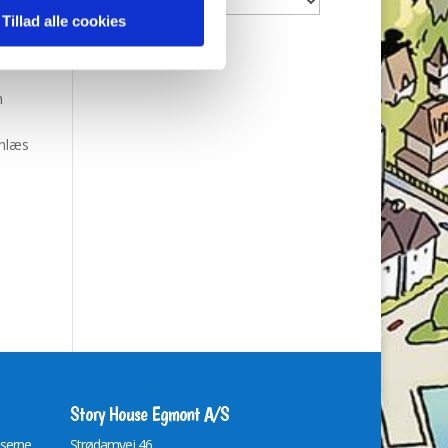
ejse).
Tillad alle cookies
ind i
n
gnlæs
Story House Egmont A/S
lserne
St
r
ødamvej 46