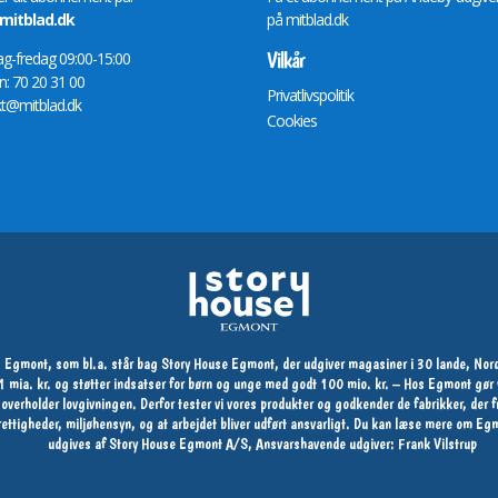
itblad.dk
på
mitblad.dk
Vilkår
-fredag 09:00-15:00
n: 70 20 31 00
Privatlivspolitik
t@mitblad.dk
Cookies
 Egmont, som bl.a. står bag Story House Egmont, der udgiver magasiner i 30 lande, Nord
 11 mia. kr. og støtter indsatser for børn og unge med godt 100 mio. kr. – Hos Egmont g
og overholder lovgivningen. Derfor tester vi vores produkter og godkender de fabrikker, der
s rettigheder, miljøhensyn, og at arbejdet bliver udført ansvarligt. Du kan læse mere om 
udgives af Story House Egmont A/S, Ansvarshavende udgiver: Frank Vilstrup