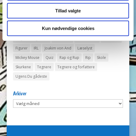
Tags
Tillad valgte
Andeby
Andeby Posten
Anders And
Anders And Co.
Kun nødvendige cookies
Anders Vildand
Bjørne-banden
Bøger
Carl Barks
Dagens vittigheder
Don Rosa
Du Gådeste
Fedtmule
Figurer
IRL
Joakim von And
Læselyst
Mickey Mouse
Quiz
Rap og Rup
Rip
Skole
Skurkene
Tegnere
Tegnere og forfattere
Ugens Du gådeste
Arkiver
Arkiver