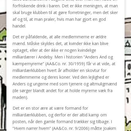
forfriskende drink i baren. Det er ikke meningen, at man
skal bruge klubben til at gøre forretninger, men det sker
af og til, at man praler, hvis man har gjort en god
handel.
Det er påfaldende, at alle medlemmerne er ældre
mænd. Måske skyldes det, at kvinder ikke kan blive
optaget, eller at der ikke er nogen kvindelige
milliardærer i Andeby. Men i historien “Anders And og
kæmpemyrerne” (AA&Co. nr. 30/1959) får vi at vide, at
milliardærklubben hvert år afholder en skovtur for
medlemmerne og deres koner. Ved den lejlighed er
Anders og ungerne med som tjenere og altmuligmænd
(de sørger blandt andet for at holde myrerne væk fra
maden).
Det er en stor ære at være formand for
milliardærklubben, og derfor er der altid kamp om
posten, når den gamle formand trækker sig tilbage. I
“Hvem narrer hvem” (AA&Co. nr. 9/2006) måtte Joakim