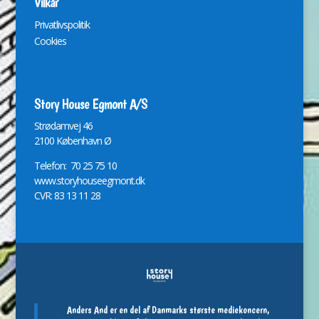
Vilkår
Privatlivspolitik
Cookies
Story House Egmont A/S
St
r
ødamvej 46
2100 København Ø
Telefon: 70 25 75 10
www.storyhouseegmont.dk
CVR: 83 13 11 28
Anders And er en del af Danmarks største mediekoncern,