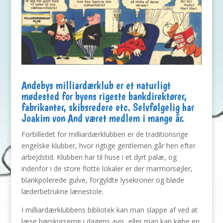
Andebys milliardærklub er et naturligt
mødested for byens rigeste bankdirektører,
fabrikanter, skibsredere etc. Selvfølgelig har
Joakim von And været medlem i mange år.
Forbilledet for milliardærklubben er de traditionsrige
engelske klubber, hvor rigtige gentlemen går hen efter
arbejdstid. Klubben har til huse i et dyrt palæ, og
indenfor i de store flotte lokaler er der marmorsøjler,
blankpolerede gulve, forgyldte lysekroner og bløde
læderbetrukne lænestole.
I milliardærklubbens bibliotek kan man slappe af ved at
læse børskurserne i dagens avis, eller man kan købe en