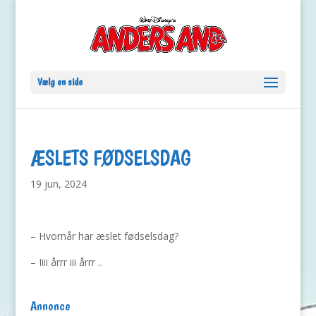
Vælg en side
ÆSLETS FØDSELSDAG
19 jun, 2024
– Hvornår har æslet fødselsdag?
– Iiii årrr iii årrr ..
Annonce