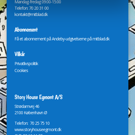
Mandag-fredag 09:00-15:00
Telefon: 70 20 31 00
kontakt@mitblad.dk
Abonnement
Få et abonnement på Andeby-udgivelserne på
mitblad.dk
Vilkår
Privatlivspolitik
Cookies
Story House Egmont A/S
St
r
ødamvej 46
2100 København Ø
Telefon: 70 25 75 10
www.storyhouseegmont.dk