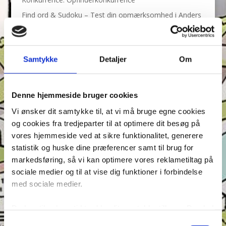
Find ord & Sudoku – Test din opmærksomhed i Anders
And!
Find ord, Labyrint & Find 7 fejl – Test din
opmærksomhed i Anders And!
Samtykke
Detaljer
Om
Find ord, Labyrint & Find 7 fejl – Test din
opmærksomhed i Anders And!
Denne hjemmeside bruger cookies
Tags
Vi ønsker dit samtykke til, at vi må bruge egne cookies
Andeby
Andeby Posten
Anders And
Anders And Co.
og cookies fra tredjeparter til at optimere dit besøg på
vores hjemmeside ved at sikre funktionalitet, generere
Anders Vildand
Bjørne-banden
Bøger
Carl Barks
statistik og huske dine præferencer samt til brug for
Dagens vittigheder
Don Rosa
Du Gådeste
Fedtmule
markedsføring, så vi kan optimere vores reklametiltag på
Figurer
IRL
Joakim von And
Læselyst
sociale medier og til at vise dig funktioner i forbindelse
med sociale medier.
Mickey Mouse
Quiz
Rap og Rup
Rip
Skole
Skurkene
Tegnere
Tegnere og forfattere
Du kan til enhver tid trække dit samtykke tilbage. Du skal
Ugens Du gådeste
være opmærksom på, at vores hjemmeside muligvis ikke
Samtykkevalg