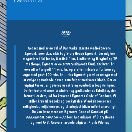
CVR: 83 13 11 28
Anders And er en del af Danmarks største mediekoncern,
Egmont, som bl.a. står bag Story House Egmont, der udgiver
magasiner i 30 lande, Nordisk Film, Lindhardt og Ringhof og TV
2 i Norge. Egmont er en erhvervsdrivende fond, der hvert år
omsætter for godt 11 mia. kr. og støtter indsatser for børn og
unge med godt 100 mio. kr. – Hos Egmont gør vi os umage med
at vælge spændende gaver, som følger med vores blade. Det er
vigtigt for os, at gaverne er sikre og overholder lovgivningen.
Derfor tester vi vores produkter og godkender de fabrikker, der
fremstiller dem, ud fra kravene i Egmonts Code of Conduct. Vi
stiller krav til respekt og beskyttelse af enkeltpersoners
rettigheder, miljøhensyn, og at arbejdet bliver udført ansvarligt.
Du kan læse mere om Egmonts Code of Conduct på
www.egmont.com/coc
– Anders And udgives af Story House
Egmont A/S, Ansvarshavende udgiver: Frank Vilstrup