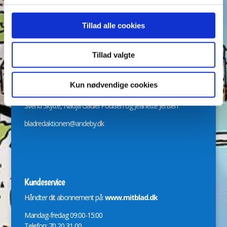
Arkiver
Arkiver
Tillad alle cookies
Tillad valgte
Kun nødvendige cookies
Redaktion
Svend Skytte, Nadja Gadiel Poulsen og Jeanette Jensen
bladredaktionen@andeby.dk
Kundeservice
Håndter dit abonnement på:
www.mitblad.dk
Mandag-fredag 09:00-15:00
Telefon: 70 20 31 00