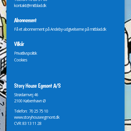
kontakt@mitblad.dk
Abonnement
Få et abonnement på Andeby-udgivelserne på
mitblad.dk
Vilkår
Privatlivspolitik
Cookies
Story House Egmont A/S
St
r
ødamvej 46
2100 København Ø
Telefon: 70 25 75 10
www.storyhouseegmont.dk
CVR: 83 13 11 28