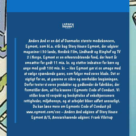
Anders And er en del af Danmarks største mediekoncern,
Egmont, som bl.a. står bag Story House Egmont, der udgiver
magasiner i 30 lande, Nordisk Film, Lindhardt og Ringhof og TV
2 i Norge. Egmont er en erhvervsdrivende fond, der hvert år
omsætter for godt 11 mia. kr. og støtter indsatser for børn og
unge med godt 100 mio. kr. – Hos Egmont gør vi os umage med
at vælge spændende gaver, som følger med vores blade. Det er
vigtigt for os, at gaverne er sikre og overholder lovgivningen.
Derfor tester vi vores produkter og godkender de fabrikker, der
fremstiller dem, ud fra kravene i Egmonts Code of Conduct. Vi
stiller krav til respekt og beskyttelse af enkeltpersoners
rettigheder, miljøhensyn, og at arbejdet bliver udført ansvarligt.
Du kan læse mere om Egmonts Code of Conduct på
www.egmont.com/coc
– Anders And udgives af Story House
Egmont A/S, Ansvarshavende udgiver: Frank Vilstrup