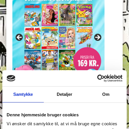
Samtykke
Detaljer
Om
Seneste indlæg
Krydsen, Find skyggen og Find ord – Test din
opmærksomhed i Anders And!
Denne hjemmeside bruger cookies
Konkurrence: Opfinderkonkurrence
Vi ønsker dit samtykke til, at vi må bruge egne cookies