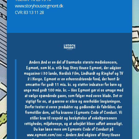
www.storyhouseegmont.dk
CVR: 83 13 11 28
Anders And er en del af Danmarks største mediekoncern,
Egmont, som bl.a. står bag Story House Egmont, der udgiver
magasiner i 30 lande, Nordisk Film, Lindhardt og Ringhof og TV
2 i Norge. Egmont er en erhvervsdrivende fond, der hvert år
omsætter for godt 11 mia. kr. og støtter indsatser for børn og
unge med godt 100 mio. kr. – Hos Egmont gør vi os umage med
at vælge spændende gaver, som følger med vores blade. Det er
vigtigt for os, at gaverne er sikre og overholder lovgivningen.
Derfor tester vi vores produkter og godkender de fabrikker, der
fremstiller dem, ud fra kravene i Egmonts Code of Conduct. Vi
stiller krav til respekt og beskyttelse af enkeltpersoners
rettigheder, miljøhensyn, og at arbejdet bliver udført ansvarligt.
Du kan læse mere om Egmonts Code of Conduct på
www.egmont.com/coc
– Anders And udgives af Story House