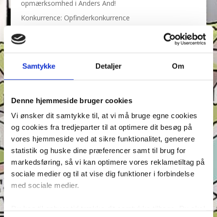
opmærksomhed i Anders And!
Konkurrence: Opfinderkonkurrence
Find ord & Sudoku – Test din opmærksomhed i Anders
And!
Find ord, Labyrint & Find 7 fejl – Test din
Samtykke
Detaljer
Om
opmærksomhed i Anders And!
Find ord, Labyrint & Find 7 fejl – Test din
opmærksomhed i Anders And!
Denne hjemmeside bruger cookies
Vi ønsker dit samtykke til, at vi må bruge egne cookies
Tags
og cookies fra tredjeparter til at optimere dit besøg på
Andeby
Andeby Posten
Anders And
Anders And Co.
vores hjemmeside ved at sikre funktionalitet, generere
Anders Vildand
Bjørne-banden
Bøger
Carl Barks
statistik og huske dine præferencer samt til brug for
markedsføring, så vi kan optimere vores reklametiltag på
Dagens vittigheder
Don Rosa
Du Gådeste
Fedtmule
sociale medier og til at vise dig funktioner i forbindelse
Figurer
IRL
Joakim von And
Læselyst
med sociale medier.
Mickey Mouse
Quiz
Rap og Rup
Rip
Skole
Du kan til enhver tid trække dit samtykke tilbage. Du skal
Skurkene
Tegnere
Tegnere og forfattere