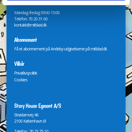
Håndter dit abonnement på:
www.mitblad.dk
Mandag-fredag 09:00-15:00
Telefon: 70 20 31 00
kontakt@mitblad.dk
Abonnement
Få et abonnement på Andeby-udgivelserne på
mitblad.dk
Vilkår
Privatlivspolitik
Cookies
Story House Egmont A/S
St
r
ødamvej 46
2100 København Ø
Telefon: 70 25 75 10