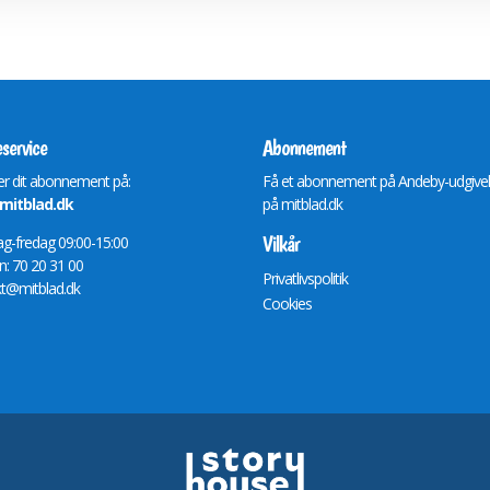
service
Abonnement
r dit abonnement på:
Få et abonnement på Andeby-udgive
itblad.dk
på
mitblad.dk
Vilkår
-fredag 09:00-15:00
n: 70 20 31 00
Privatlivspolitik
t@mitblad.dk
Cookies