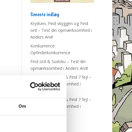
Seneste indlæg
Krydsen, Find skyggen og Find
ord – Test din opmærksomhed i
Anders And!
Konkurrence:
Opfinderkonkurrence
Find ord & Sudoku – Test din
opmærksomhed i Anders And!
Find ord, Labyrint & Find 7 fejl –
Test din opmærksomhed i
Anders And!
Find ord, Labyrint & Find 7 fejl –
Test din opmærksomhed i
Om
Anders And!
Tags