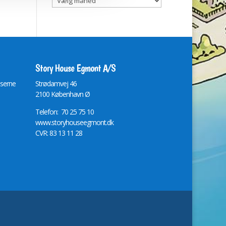
Story House Egmont A/S
lserne
St
r
ødamvej 46
2100 København Ø
Telefon: 70 25 75 10
www.storyhouseegmont.dk
CVR: 83 13 11 28