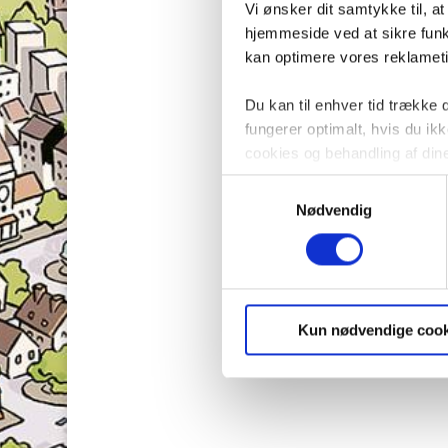
Vi ønsker dit samtykke til, a
hjemmeside ved at sikre funkt
kan optimere vores reklametil
Du kan til enhver tid trække
fungerer optimalt, hvis du i
cookies og behandling af din
Samtykkevalg
Nødvendig
Kun nødvendige cook