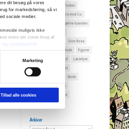
mere dit besøg på vores
Andeby
Andeby Posten
brug for markedsføring, så vi
Anders And
Anders And Co.
med sociale medier.
Anders Vildand
Bjørne-banden
emmeside muligvis ikke
Bøger
Carl Barks
 læse mere om vores brug af
Dagens vittigheder
Don Rosa
s- og cookiepolitik
.
Du Gådeste
Fedtmule
Figurer
IRL
Joakim von And
Læselyst
Marketing
Mickey Mouse
Quiz
Rap og Rup
Rip
Skole
Skurkene
Tegnere
Tegnere og forfattere
Tillad alle cookies
Ugens Du gådeste
Arkiver
Arkiver