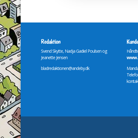
Redaktion
Kunde
Svend Skytte, Nadja Gadiel Poulsen og
Håndte
Jeanette Jensen
www.m
bladredaktionen@andeby.dk
Mandag
Telefo
kontak