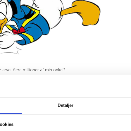
r arvet flere millioner af min onkel?
 dig, uanset hvem du havde arvet dem fra!
Detaljer
ookies