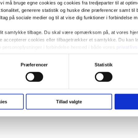
t vi må bruge egne cookies og cookies fra tredjeparter til at opti
ionalitet, generere statistik og huske dine præferencer samt til 
tag på sociale medier og til at vise dig funktioner i forbindelse 
 dit samtykke tilbage. Du skal være opmærksom på, at vores hj
kke accepterer cookies eller tilbagetrækker et samtykke. Du kan
e personoplysninger i forbindelse hermed i både vores
privatliv
Præferencer
Statistik
ies
Tillad valgte