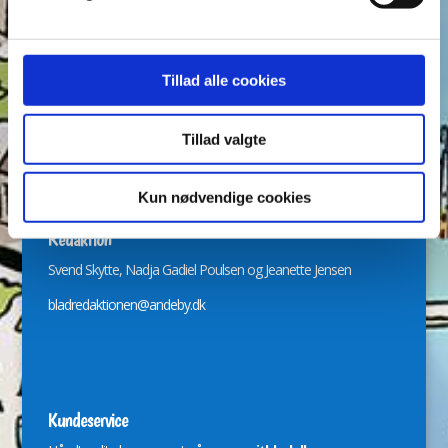
Ugens Du gådeste
Arkiver
Tillad alle cookies
Arkiver
Tillad valgte
Kun nødvendige cookies
Redaktion
Svend Skytte, Nadja Gadiel Poulsen og Jeanette Jensen
bladredaktionen@andeby.dk
Kundeservice