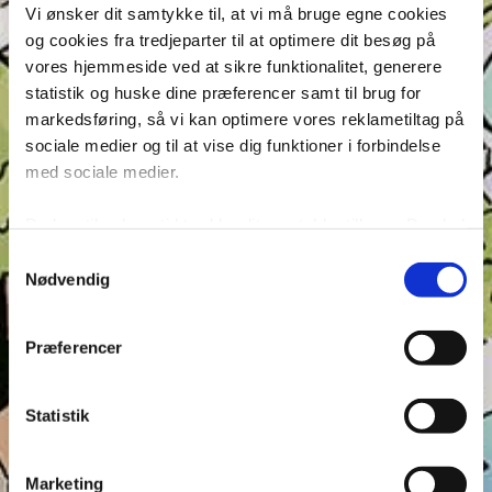
opmærksomhed i Anders And!
Vi ønsker dit samtykke til, at vi må bruge egne cookies
Konkurrence: Opfinderkonkurrence
og cookies fra tredjeparter til at optimere dit besøg på
vores hjemmeside ved at sikre funktionalitet, generere
Find ord & Sudoku – Test din opmærksomhed i Anders
statistik og huske dine præferencer samt til brug for
And!
markedsføring, så vi kan optimere vores reklametiltag på
Find ord, Labyrint & Find 7 fejl – Test din
sociale medier og til at vise dig funktioner i forbindelse
opmærksomhed i Anders And!
med sociale medier.
Find ord, Labyrint & Find 7 fejl – Test din
opmærksomhed i Anders And!
Du kan til enhver tid trække dit samtykke tilbage. Du skal
være opmærksom på, at vores hjemmeside muligvis ikke
Samtykkevalg
Tags
fungerer optimalt, hvis du ikke accepterer cookies eller
Nødvendig
Andeby
Andeby Posten
Anders And
Anders And Co.
tilbagetrækker et samtykke. Du kan læse mere om vores
brug af cookies og behandling af dine personoplysninger i
Anders Vildand
Bjørne-banden
Bøger
Carl Barks
Præferencer
forbindelse hermed i både vores
privatlivs- og
Dagens vittigheder
Don Rosa
Du Gådeste
Fedtmule
cookiepolitik
.
Figurer
IRL
Joakim von And
Læselyst
Statistik
Mickey Mouse
Quiz
Rap og Rup
Rip
Skole
Skurkene
Tegnere
Tegnere og forfattere
Marketing