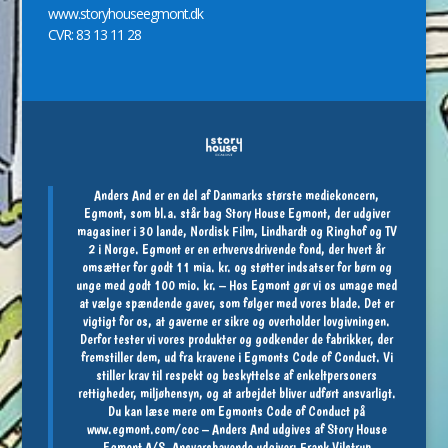
www.storyhouseegmont.dk
CVR: 83 13 11 28
Anders And er en del af Danmarks største mediekoncern,
Egmont, som bl.a. står bag Story House Egmont, der udgiver
magasiner i 30 lande, Nordisk Film, Lindhardt og Ringhof og TV
2 i Norge. Egmont er en erhvervsdrivende fond, der hvert år
omsætter for godt 11 mia. kr. og støtter indsatser for børn og
unge med godt 100 mio. kr. – Hos Egmont gør vi os umage med
at vælge spændende gaver, som følger med vores blade. Det er
vigtigt for os, at gaverne er sikre og overholder lovgivningen.
Derfor tester vi vores produkter og godkender de fabrikker, der
fremstiller dem, ud fra kravene i Egmonts Code of Conduct. Vi
stiller krav til respekt og beskyttelse af enkeltpersoners
rettigheder, miljøhensyn, og at arbejdet bliver udført ansvarligt.
Du kan læse mere om Egmonts Code of Conduct på
www.egmont.com/coc
– Anders And udgives af Story House
Egmont A/S, Ansvarshavende udgiver: Frank Vilstrup