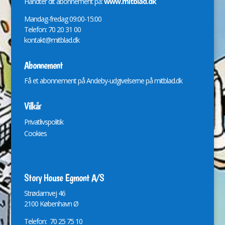
Håndter dit abonnement på:
www.mitblad.dk
Mandag-fredag 09:00-15:00
Telefon: 70 20 31 00
kontakt@mitblad.dk
Abonnement
Få et abonnement på Andeby-udgivelserne på
mitblad.dk
Vilkår
Privatlivspolitik
Cookies
Story House Egmont A/S
St
r
ødamvej 46
2100 København Ø
Telefon: 70 25 75 10