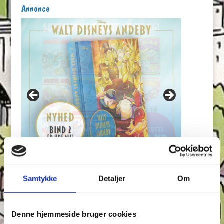
Annonce
Samtykke
Detaljer
Om
Seneste indlæg
Krydsen, Find skyggen og Find ord – Test din
Denne hjemmeside bruger cookies