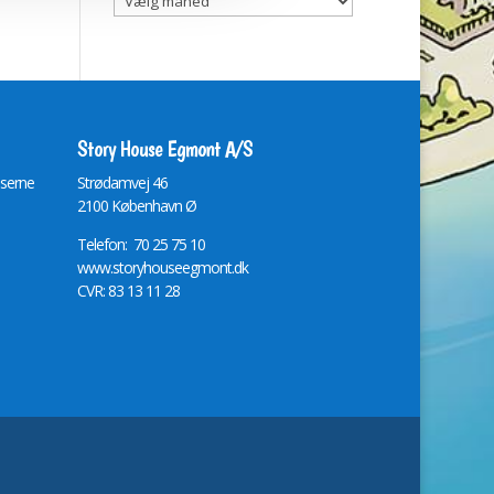
Story House Egmont A/S
lserne
St
r
ødamvej 46
2100 København Ø
Telefon: 70 25 75 10
www.storyhouseegmont.dk
CVR: 83 13 11 28