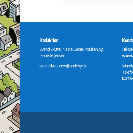
Redaktion
Kunde
Svend Skytte, Nadja Gadiel Poulsen og
Håndte
Jeanette Jensen
www.m
bladredaktionen@andeby.dk
Mandag
Telefo
kontak