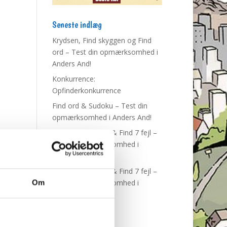
Seneste indlæg
Krydsen, Find skyggen og Find
ord – Test din opmærksomhed i
Anders And!
Konkurrence:
Opfinderkonkurrence
Find ord & Sudoku – Test din
opmærksomhed i Anders And!
Find ord, Labyrint & Find 7 fejl –
Test din opmærksomhed i
Anders And!
Find ord, Labyrint & Find 7 fejl –
Test din opmærksomhed i
Om
Anders And!
Tags