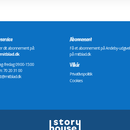
service
Abonnement
r dit abonnement på:
Få et abonnement på Andeby-udgive
itblad.dk
på
mitblad.dk
Vilkår
-fredag 09:00-15:00
n: 70 20 31 00
Privatlivspolitik
t@mitblad.dk
Cookies