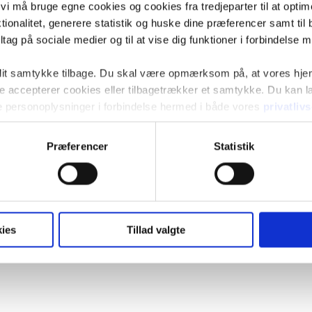
t vi må bruge egne cookies og cookies fra tredjeparter til at opti
ionalitet, generere statistik og huske dine præferencer samt til 
tag på sociale medier og til at vise dig funktioner i forbindelse 
 dit samtykke tilbage. Du skal være opmærksom på, at vores hj
kke accepterer cookies eller tilbagetrækker et samtykke. Du kan
e personoplysninger i forbindelse hermed i både vores
privatliv
Præferencer
Statistik
ies
Tillad valgte