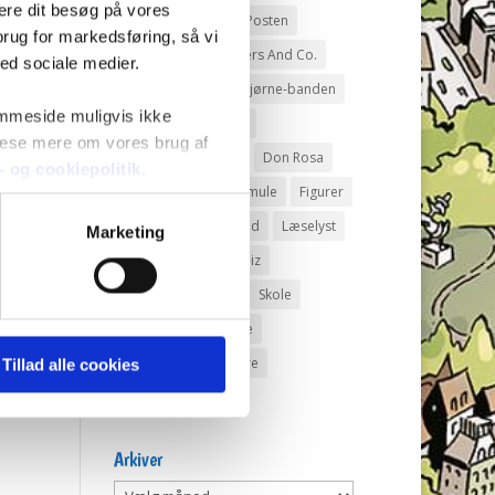
mere dit besøg på vores
Andeby
Andeby Posten
brug for markedsføring, så vi
Anders And
Anders And Co.
med sociale medier.
Anders Vildand
Bjørne-banden
emmeside muligvis ikke
Bøger
Carl Barks
 læse mere om vores brug af
Dagens vittigheder
Don Rosa
s- og cookiepolitik
.
Du Gådeste
Fedtmule
Figurer
IRL
Joakim von And
Læselyst
Marketing
Mickey Mouse
Quiz
Rap og Rup
Rip
Skole
Skurkene
Tegnere
Tegnere og forfattere
Tillad alle cookies
Ugens Du gådeste
Arkiver
Arkiver