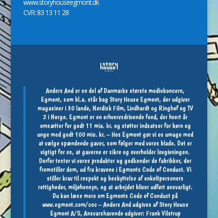
www.storyhouseegmont.dk
CVR: 83 13 11 28
Anders And er en del af Danmarks største mediekoncern,
Egmont, som bl.a. står bag Story House Egmont, der udgiver
magasiner i 30 lande, Nordisk Film, Lindhardt og Ringhof og TV
2 i Norge. Egmont er en erhvervsdrivende fond, der hvert år
omsætter for godt 11 mia. kr. og støtter indsatser for børn og
unge med godt 100 mio. kr. – Hos Egmont gør vi os umage med
at vælge spændende gaver, som følger med vores blade. Det er
vigtigt for os, at gaverne er sikre og overholder lovgivningen.
Derfor tester vi vores produkter og godkender de fabrikker, der
fremstiller dem, ud fra kravene i Egmonts Code of Conduct. Vi
stiller krav til respekt og beskyttelse af enkeltpersoners
rettigheder, miljøhensyn, og at arbejdet bliver udført ansvarligt.
Du kan læse mere om Egmonts Code of Conduct på
www.egmont.com/coc
– Anders And udgives af Story House
Egmont A/S, Ansvarshavende udgiver: Frank Vilstrup