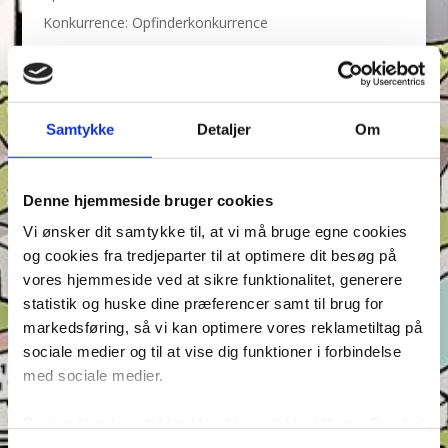
Konkurrence: Opfinderkonkurrence
Find ord & Sudoku – Test din opmærksomhed i Anders
And!
Find ord, Labyrint & Find 7 fejl – Test din
opmærksomhed i Anders And!
Samtykke
Detaljer
Om
Find ord, Labyrint & Find 7 fejl – Test din
opmærksomhed i Anders And!
Denne hjemmeside bruger cookies
Tags
Vi ønsker dit samtykke til, at vi må bruge egne cookies
og cookies fra tredjeparter til at optimere dit besøg på
Andeby
Andeby Posten
Anders And
Anders And Co.
vores hjemmeside ved at sikre funktionalitet, generere
Anders Vildand
Bjørne-banden
Bøger
Carl Barks
statistik og huske dine præferencer samt til brug for
Dagens vittigheder
Don Rosa
Du Gådeste
Fedtmule
markedsføring, så vi kan optimere vores reklametiltag på
sociale medier og til at vise dig funktioner i forbindelse
Figurer
IRL
Joakim von And
Læselyst
med sociale medier.
Mickey Mouse
Quiz
Rap og Rup
Rip
Skole
Skurkene
Tegnere
Tegnere og forfattere
Du kan til enhver tid trække dit samtykke tilbage. Du skal
være opmærksom på, at vores hjemmeside muligvis ikke