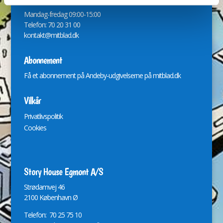
Mandag-fredag 09:00-15:00
Telefon: 70 20 31 00
kontakt@mitblad.dk
Abonnement
Få et abonnement på Andeby-udgivelserne på
mitblad.dk
Vilkår
Privatlivspolitik
Cookies
Story House Egmont A/S
St
r
ødamvej 46
2100 København Ø
Telefon: 70 25 75 10