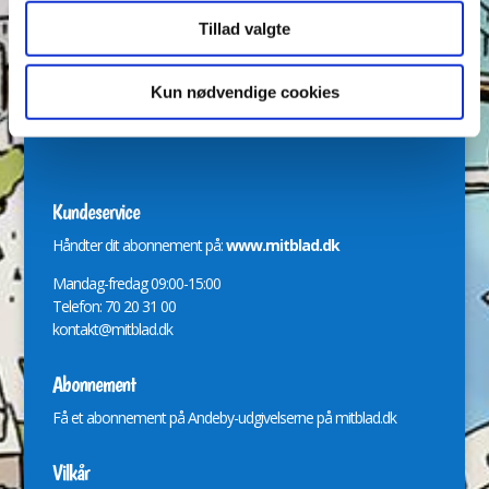
Redaktion
Tillad valgte
Svend Skytte, Nadja Gadiel Poulsen og Jeanette Jensen
bladredaktionen@andeby.dk
Kun nødvendige cookies
Kundeservice
Håndter dit abonnement på:
www.mitblad.dk
Mandag-fredag 09:00-15:00
Telefon: 70 20 31 00
kontakt@mitblad.dk
Abonnement
Få et abonnement på Andeby-udgivelserne på
mitblad.dk
Vilkår