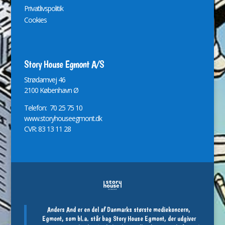
Privatlivspolitik
Cookies
Story House Egmont A/S
St
r
ødamvej 46
2100 København Ø
Telefon: 70 25 75 10
www.storyhouseegmont.dk
CVR: 83 13 11 28
Anders And er en del af Danmarks største mediekoncern,
Egmont, som bl.a. står bag Story House Egmont, der udgiver