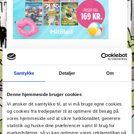
Seneste indlæg
Krydsen, Find skyggen og Find ord – Test din
opmærksomhed i Anders And!
Samtykke
Detaljer
Om
Konkurrence: Opfinderkonkurrence
Find ord & Sudoku – Test din opmærksomhed i Anders
And!
Denne hjemmeside bruger cookies
Find ord, Labyrint & Find 7 fejl – Test din
Vi ønsker dit samtykke til, at vi må bruge egne cookies
opmærksomhed i Anders And!
og cookies fra tredjeparter til at optimere dit besøg på
Find ord, Labyrint & Find 7 fejl – Test din
vores hjemmeside ved at sikre funktionalitet, generere
opmærksomhed i Anders And!
statistik og huske dine præferencer samt til brug for
markedsføring, så vi kan optimere vores reklametiltag på