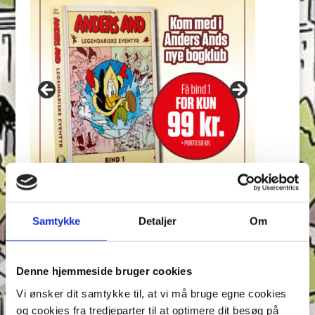
Samtykke
Detaljer
Om
Seneste indlæg
Konkurrence: Opfinderkonkurrence
Denne hjemmeside bruger cookies
Find ord & Sudoku – Test din opmærksomhed i Anders
And!
Vi ønsker dit samtykke til, at vi må bruge egne cookies
og cookies fra tredjeparter til at optimere dit besøg på
Find ord, Labyrint & Find 7 fejl – Test din