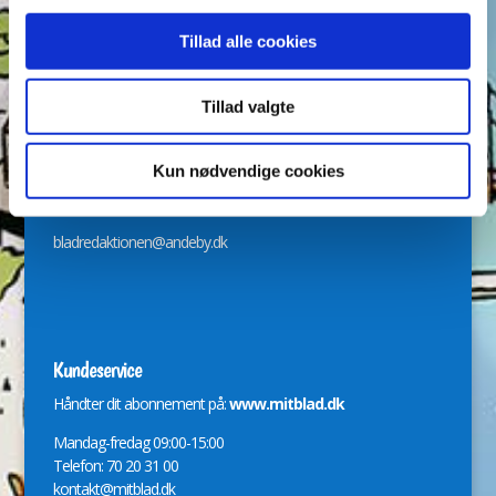
Arkiver
Tillad alle cookies
Tillad valgte
Redaktion
Kun nødvendige cookies
Svend Skytte, Nadja Gadiel Poulsen og Jeanette Jensen
bladredaktionen@andeby.dk
Kundeservice
Håndter dit abonnement på:
www.mitblad.dk
Mandag-fredag 09:00-15:00
Telefon: 70 20 31 00
kontakt@mitblad.dk