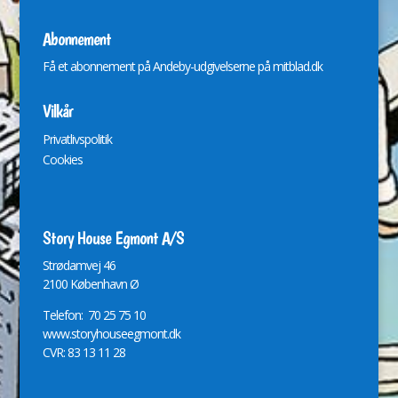
Abonnement
Få et abonnement på Andeby-udgivelserne på
mitblad.dk
Vilkår
Privatlivspolitik
Cookies
Story House Egmont A/S
St
r
ødamvej 46
2100 København Ø
Telefon: 70 25 75 10
www.storyhouseegmont.dk
CVR: 83 13 11 28