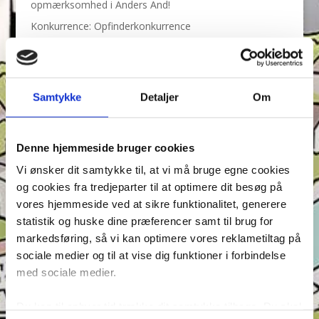
opmærksomhed i Anders And!
Konkurrence: Opfinderkonkurrence
Find ord & Sudoku – Test din opmærksomhed i Anders
And!
Find ord, Labyrint & Find 7 fejl – Test din
Samtykke
Detaljer
Om
opmærksomhed i Anders And!
Find ord, Labyrint & Find 7 fejl – Test din
opmærksomhed i Anders And!
Denne hjemmeside bruger cookies
Vi ønsker dit samtykke til, at vi må bruge egne cookies
Tags
og cookies fra tredjeparter til at optimere dit besøg på
Andeby
Andeby Posten
Anders And
Anders And Co.
vores hjemmeside ved at sikre funktionalitet, generere
Anders Vildand
Bjørne-banden
Bøger
Carl Barks
statistik og huske dine præferencer samt til brug for
markedsføring, så vi kan optimere vores reklametiltag på
Dagens vittigheder
Don Rosa
Du Gådeste
Fedtmule
sociale medier og til at vise dig funktioner i forbindelse
Figurer
IRL
Joakim von And
Læselyst
med sociale medier.
Mickey Mouse
Quiz
Rap og Rup
Rip
Skole
Du kan til enhver tid trække dit samtykke tilbage. Du skal
Skurkene
Tegnere
Tegnere og forfattere