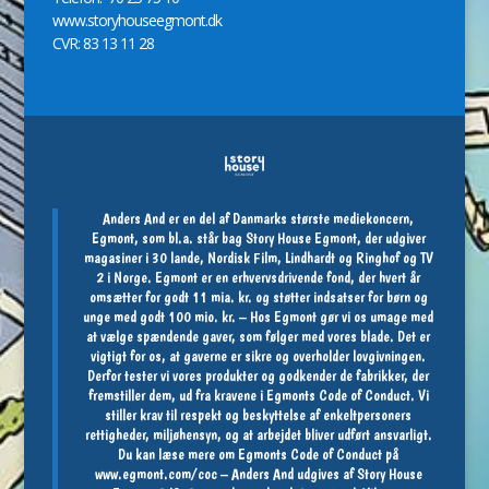
www.storyhouseegmont.dk
CVR: 83 13 11 28
Anders And er en del af Danmarks største mediekoncern,
Egmont, som bl.a. står bag Story House Egmont, der udgiver
magasiner i 30 lande, Nordisk Film, Lindhardt og Ringhof og TV
2 i Norge. Egmont er en erhvervsdrivende fond, der hvert år
omsætter for godt 11 mia. kr. og støtter indsatser for børn og
unge med godt 100 mio. kr. – Hos Egmont gør vi os umage med
at vælge spændende gaver, som følger med vores blade. Det er
vigtigt for os, at gaverne er sikre og overholder lovgivningen.
Derfor tester vi vores produkter og godkender de fabrikker, der
fremstiller dem, ud fra kravene i Egmonts Code of Conduct. Vi
stiller krav til respekt og beskyttelse af enkeltpersoners
rettigheder, miljøhensyn, og at arbejdet bliver udført ansvarligt.
Du kan læse mere om Egmonts Code of Conduct på
www.egmont.com/coc
– Anders And udgives af Story House