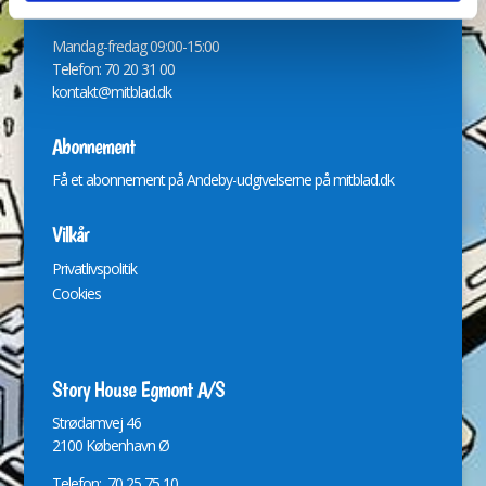
Håndter dit abonnement på:
www.mitblad.dk
Mandag-fredag 09:00-15:00
Telefon: 70 20 31 00
kontakt@mitblad.dk
Abonnement
Få et abonnement på Andeby-udgivelserne på
mitblad.dk
Vilkår
Privatlivspolitik
Cookies
Story House Egmont A/S
St
r
ødamvej 46
2100 København Ø
Telefon: 70 25 75 10