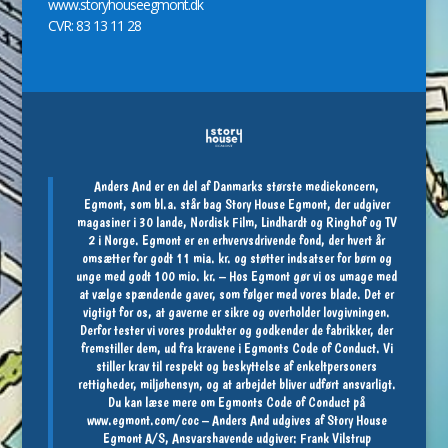
www.storyhouseegmont.dk
CVR: 83 13 11 28
Anders And er en del af Danmarks største mediekoncern,
Egmont, som bl.a. står bag Story House Egmont, der udgiver
magasiner i 30 lande, Nordisk Film, Lindhardt og Ringhof og TV
2 i Norge. Egmont er en erhvervsdrivende fond, der hvert år
omsætter for godt 11 mia. kr. og støtter indsatser for børn og
unge med godt 100 mio. kr. – Hos Egmont gør vi os umage med
at vælge spændende gaver, som følger med vores blade. Det er
vigtigt for os, at gaverne er sikre og overholder lovgivningen.
Derfor tester vi vores produkter og godkender de fabrikker, der
fremstiller dem, ud fra kravene i Egmonts Code of Conduct. Vi
stiller krav til respekt og beskyttelse af enkeltpersoners
rettigheder, miljøhensyn, og at arbejdet bliver udført ansvarligt.
Du kan læse mere om Egmonts Code of Conduct på
www.egmont.com/coc
– Anders And udgives af Story House
Egmont A/S, Ansvarshavende udgiver: Frank Vilstrup