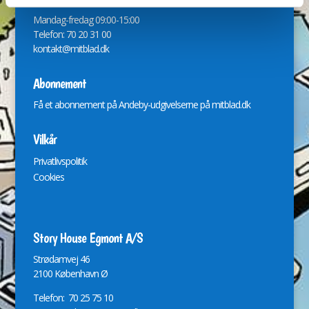
Mandag-fredag 09:00-15:00
Telefon: 70 20 31 00
kontakt@mitblad.dk
Abonnement
Få et abonnement på Andeby-udgivelserne på
mitblad.dk
Vilkår
Privatlivspolitik
Cookies
Story House Egmont A/S
St
r
ødamvej 46
2100 København Ø
Telefon: 70 25 75 10