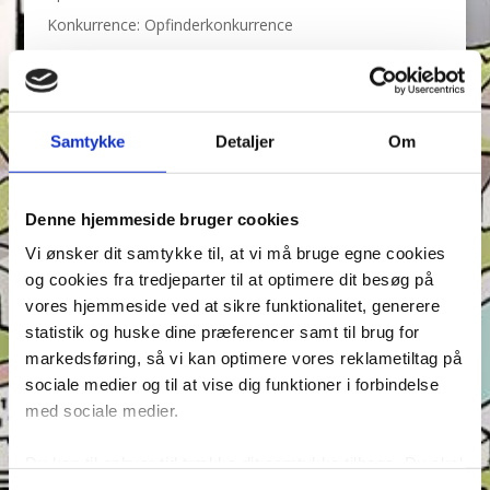
Konkurrence: Opfinderkonkurrence
Find ord & Sudoku – Test din opmærksomhed i Anders
And!
Find ord, Labyrint & Find 7 fejl – Test din
opmærksomhed i Anders And!
Samtykke
Detaljer
Om
Find ord, Labyrint & Find 7 fejl – Test din
opmærksomhed i Anders And!
Denne hjemmeside bruger cookies
Tags
Vi ønsker dit samtykke til, at vi må bruge egne cookies
og cookies fra tredjeparter til at optimere dit besøg på
Andeby
Andeby Posten
Anders And
Anders And Co.
vores hjemmeside ved at sikre funktionalitet, generere
Anders Vildand
Bjørne-banden
Bøger
Carl Barks
statistik og huske dine præferencer samt til brug for
Dagens vittigheder
Don Rosa
Du Gådeste
Fedtmule
markedsføring, så vi kan optimere vores reklametiltag på
sociale medier og til at vise dig funktioner i forbindelse
Figurer
IRL
Joakim von And
Læselyst
med sociale medier.
Mickey Mouse
Quiz
Rap og Rup
Rip
Skole
Skurkene
Tegnere
Tegnere og forfattere
Du kan til enhver tid trække dit samtykke tilbage. Du skal
være opmærksom på, at vores hjemmeside muligvis ikke