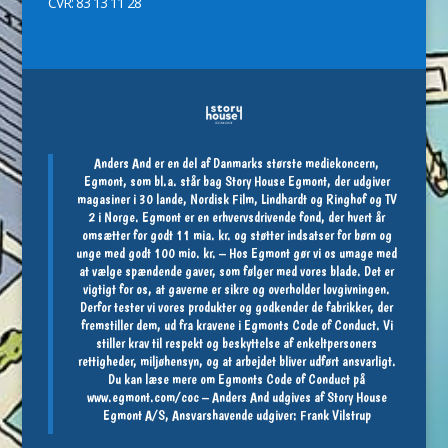
CVR: 83 13 11 28
Anders And er en del af Danmarks største mediekoncern,
Egmont, som bl.a. står bag Story House Egmont, der udgiver
magasiner i 30 lande, Nordisk Film, Lindhardt og Ringhof og TV
2 i Norge. Egmont er en erhvervsdrivende fond, der hvert år
omsætter for godt 11 mia. kr. og støtter indsatser for børn og
unge med godt 100 mio. kr. – Hos Egmont gør vi os umage med
at vælge spændende gaver, som følger med vores blade. Det er
vigtigt for os, at gaverne er sikre og overholder lovgivningen.
Derfor tester vi vores produkter og godkender de fabrikker, der
fremstiller dem, ud fra kravene i Egmonts Code of Conduct. Vi
stiller krav til respekt og beskyttelse af enkeltpersoners
rettigheder, miljøhensyn, og at arbejdet bliver udført ansvarligt.
Du kan læse mere om Egmonts Code of Conduct på
www.egmont.com/coc
– Anders And udgives af Story House
Egmont A/S, Ansvarshavende udgiver: Frank Vilstrup