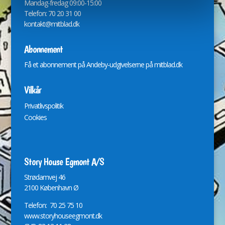
Mandag-fredag 09:00-15:00
Telefon: 70 20 31 00
kontakt@mitblad.dk
Abonnement
Få et abonnement på Andeby-udgivelserne på
mitblad.dk
Vilkår
Privatlivspolitik
Cookies
Story House Egmont A/S
St
r
ødamvej 46
2100 København Ø
Telefon: 70 25 75 10
www.storyhouseegmont.dk