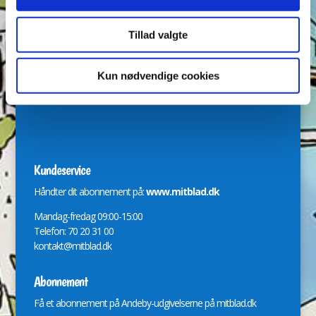
Tillad valgte
Redaktion
Svend Skytte, Nadja Gadiel Poulsen og Jeanette Jensen
Kun nødvendige cookies
bladredaktionen@andeby.dk
Kundeservice
Håndter dit abonnement på:
www.mitblad.dk
Mandag-fredag 09:00-15:00
Telefon: 70 20 31 00
kontakt@mitblad.dk
Abonnement
Få et abonnement på Andeby-udgivelserne på
mitblad.dk