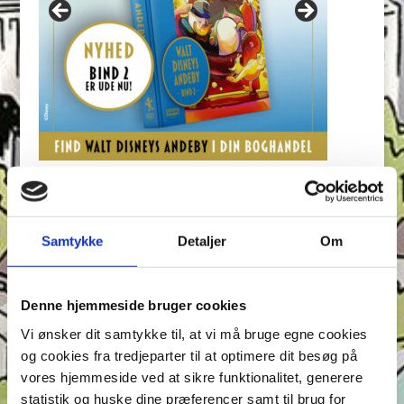
Seneste indlæg
Krydsen, Find skyggen og Find ord – Test din
Samtykke
Detaljer
Om
opmærksomhed i Anders And!
Konkurrence: Opfinderkonkurrence
Find ord & Sudoku – Test din opmærksomhed i Anders
Denne hjemmeside bruger cookies
And!
Vi ønsker dit samtykke til, at vi må bruge egne cookies
Find ord, Labyrint & Find 7 fejl – Test din
og cookies fra tredjeparter til at optimere dit besøg på
opmærksomhed i Anders And!
vores hjemmeside ved at sikre funktionalitet, generere
Find ord, Labyrint & Find 7 fejl – Test din
statistik og huske dine præferencer samt til brug for