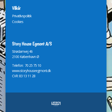
Vilkår
Privatlivspolitik
Cookies
Story House Egmont A/S
St
r
ødamvej 46
2100 København Ø
Telefon: 70 25 75 10
www.storyhouseegmont.dk
CVR: 83 13 11 28