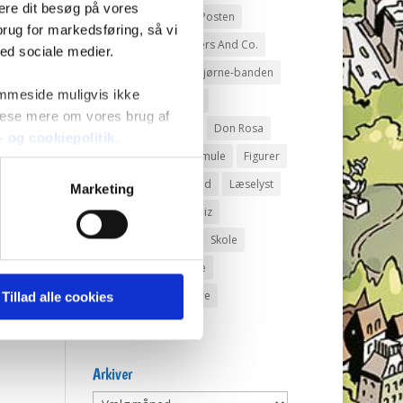
mere dit besøg på vores
Andeby
Andeby Posten
brug for markedsføring, så vi
Anders And
Anders And Co.
med sociale medier.
Anders Vildand
Bjørne-banden
emmeside muligvis ikke
Bøger
Carl Barks
 læse mere om vores brug af
Dagens vittigheder
Don Rosa
s- og cookiepolitik
.
Du Gådeste
Fedtmule
Figurer
IRL
Joakim von And
Læselyst
Marketing
Mickey Mouse
Quiz
Rap og Rup
Rip
Skole
Skurkene
Tegnere
Tegnere og forfattere
Tillad alle cookies
Ugens Du gådeste
Arkiver
Arkiver