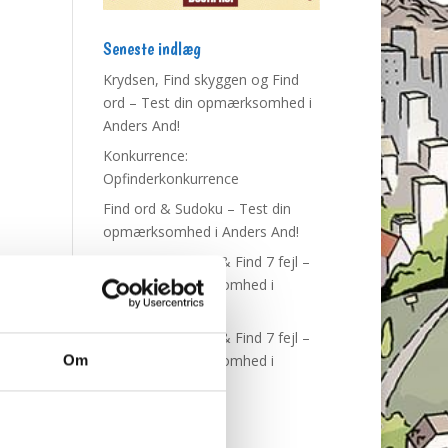
Seneste indlæg
Krydsen, Find skyggen og Find
ord – Test din opmærksomhed i
Anders And!
Konkurrence:
Opfinderkonkurrence
Find ord & Sudoku – Test din
opmærksomhed i Anders And!
Find ord, Labyrint & Find 7 fejl –
Test din opmærksomhed i
Anders And!
Find ord, Labyrint & Find 7 fejl –
Test din opmærksomhed i
Om
Anders And!
Tags