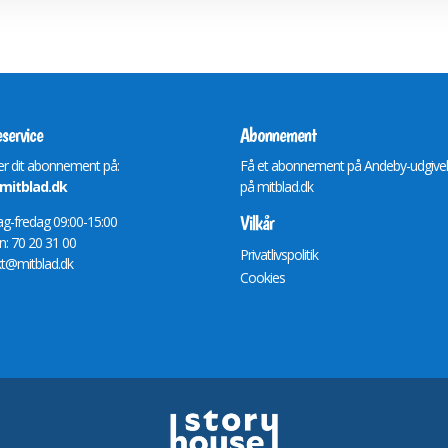
service
Abonnement
r dit abonnement på:
Få et abonnement på Andeby-udgive
itblad.dk
på
mitblad.dk
Vilkår
-fredag 09:00-15:00
n: 70 20 31 00
Privatlivspolitik
t@mitblad.dk
Cookies