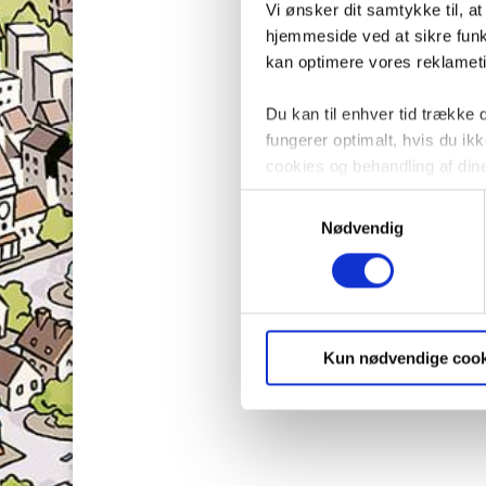
Vi ønsker dit samtykke til, a
hjemmeside ved at sikre funkt
kan optimere vores reklametil
Du kan til enhver tid trække
fungerer optimalt, hvis du i
cookies og behandling af din
Samtykkevalg
Nødvendig
Kun nødvendige cook