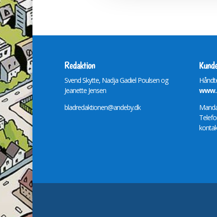
Redaktion
Kunde
Svend Skytte, Nadja Gadiel Poulsen og
Håndte
Jeanette Jensen
www.m
bladredaktionen@andeby.dk
Mandag
Telefo
kontak