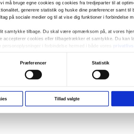
t vi må bruge egne cookies og cookies fra tredjeparter til at opti
ionalitet, generere statistik og huske dine præferencer samt til 
tag på sociale medier og til at vise dig funktioner i forbindelse 
 dit samtykke tilbage. Du skal være opmærksom på, at vores hj
kke accepterer cookies eller tilbagetrækker et samtykke. Du kan
e personoplysninger i forbindelse hermed i både vores
privatliv
Præferencer
Statistik
ies
Tillad valgte