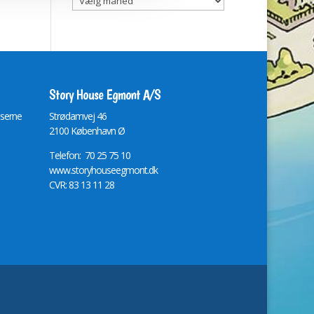
Story House Egmont A/S
lserne
St
r
ødamvej 46
2100 København Ø
Telefon: 70 25 75 10
www.storyhouseegmont.dk
CVR: 83 13 11 28