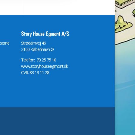
Story House Egmont A/S
lserne
St
r
ødamvej 46
2100 København Ø
Telefon: 70 25 75 10
www.storyhouseegmont.dk
CVR: 83 13 11 28