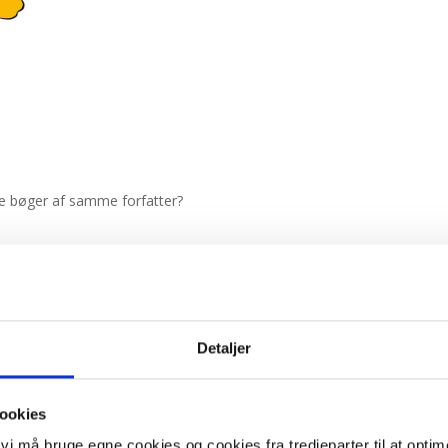
ere bøger af samme forfatter?
Detaljer
ookies
t vi må bruge egne cookies og cookies fra tredjeparter til at opti