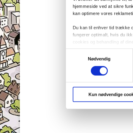
hjemmeside ved at sikre funkt
kan optimere vores reklametil
Du kan til enhver tid trække
fungerer optimalt, hvis du i
cookies og behandling af din
Samtykkevalg
Nødvendig
Kun nødvendige cook