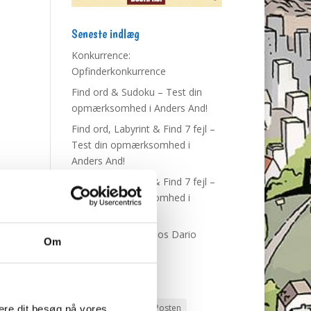
Seneste indlæg
Konkurrence:
Opfinderkonkurrence
Find ord & Sudoku – Test din
opmærksomhed i Anders And!
Find ord, Labyrint & Find 7 fejl –
Test din opmærksomhed i
Anders And!
Find ord, Labyrint & Find 7 fejl –
Test din opmærksomhed i
Anders And!
Du Gådeste: Fest hos Dario
Om
Dollarino
Tags
Andeby
Andeby Posten
mere dit besøg på vores