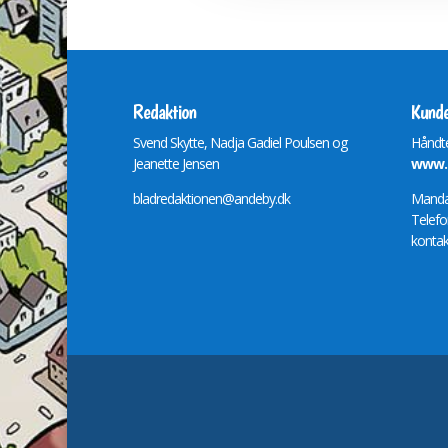
Redaktion
Kunde
Svend Skytte, Nadja Gadiel Poulsen og
Håndte
Jeanette Jensen
www.m
bladredaktionen@andeby.dk
Mandag
Telefo
kontak