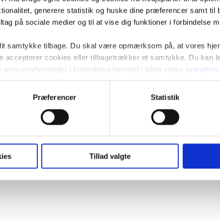
ionalitet, generere statistik og huske dine præferencer samt til 
tag på sociale medier og til at vise dig funktioner i forbindelse 
 dit samtykke tilbage. Du skal være opmærksom på, at vores hj
kke accepterer cookies eller tilbagetrækker et samtykke. Du kan
e personoplysninger i forbindelse hermed i både vores
privatliv
Præferencer
Statistik
ies
Tillad valgte