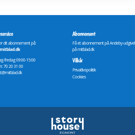
service
Abonnement
r dit abonnement på:
Få et abonnement på Andeby-udgive
itblad.dk
på
mitblad.dk
Vilkår
-fredag 09:00-15:00
n: 70 20 31 00
Privatlivspolitik
t@mitblad.dk
Cookies