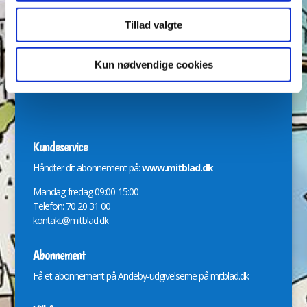
Redaktion
Tillad valgte
Svend Skytte, Nadja Gadiel Poulsen og Jeanette Jensen
Kun nødvendige cookies
bladredaktionen@andeby.dk
Kundeservice
Håndter dit abonnement på:
www.mitblad.dk
Mandag-fredag 09:00-15:00
Telefon: 70 20 31 00
kontakt@mitblad.dk
Abonnement
Få et abonnement på Andeby-udgivelserne på
mitblad.dk