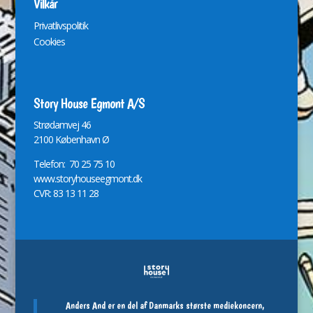
Vilkår
Privatlivspolitik
Cookies
Story House Egmont A/S
St
r
ødamvej 46
2100 København Ø
Telefon: 70 25 75 10
www.storyhouseegmont.dk
CVR: 83 13 11 28
Anders And er en del af Danmarks største mediekoncern,