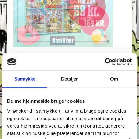
Seneste indlæg
Krydsen, Find skyggen og Find ord – Test din
opmærksomhed i Anders And!
Samtykke
Detaljer
Om
Konkurrence: Opfinderkonkurrence
Find ord & Sudoku – Test din opmærksomhed i Anders
Denne hjemmeside bruger cookies
And!
Find ord, Labyrint & Find 7 fejl – Test din
Vi ønsker dit samtykke til, at vi må bruge egne cookies
opmærksomhed i Anders And!
og cookies fra tredjeparter til at optimere dit besøg på
vores hjemmeside ved at sikre funktionalitet, generere
Find ord, Labyrint & Find 7 fejl – Test din
statistik og huske dine præferencer samt til brug for
opmærksomhed i Anders And!