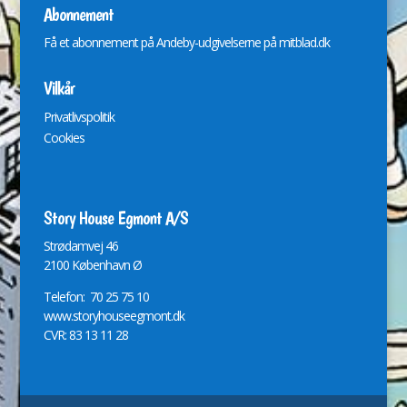
Abonnement
Få et abonnement på Andeby-udgivelserne på
mitblad.dk
Vilkår
Privatlivspolitik
Cookies
Story House Egmont A/S
St
r
ødamvej 46
2100 København Ø
Telefon: 70 25 75 10
www.storyhouseegmont.dk
CVR: 83 13 11 28