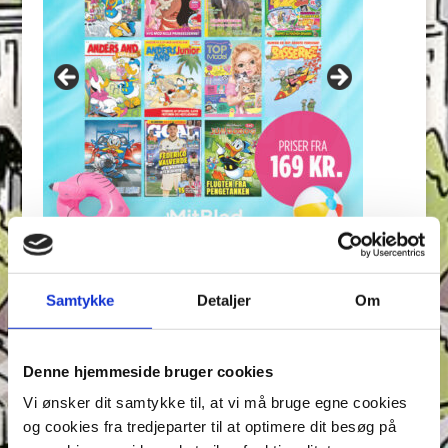
Seneste indlæg
Samtykke
Detaljer
Om
Krydsen, Find skyggen og Find ord – Test din
opmærksomhed i Anders And!
Konkurrence: Opfinderkonkurrence
Denne hjemmeside bruger cookies
Find ord & Sudoku – Test din opmærksomhed i Anders
Vi ønsker dit samtykke til, at vi må bruge egne cookies
And!
og cookies fra tredjeparter til at optimere dit besøg på