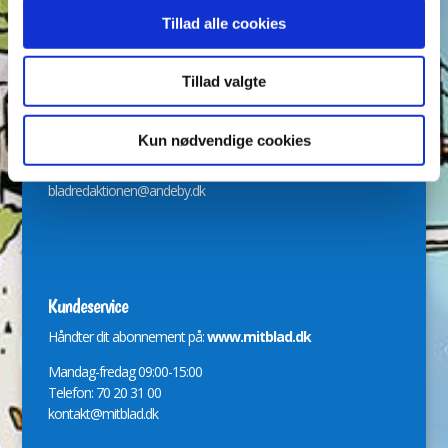
Tillad alle cookies
Tillad valgte
Redaktion
Kun nødvendige cookies
Svend Skytte, Nadja Gadiel Poulsen og Jeanette Jensen
bladredaktionen@andeby.dk
Kundeservice
Håndter dit abonnement på:
www.mitblad.dk
Mandag-fredag 09:00-15:00
Telefon: 70 20 31 00
kontakt@mitblad.dk