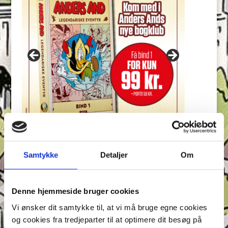
Samtykke
Detaljer
Om
Seneste indlæg
Konkurrence: Opfinderkonkurrence
Find ord & Sudoku – Test din opmærksomhed i Anders
Denne hjemmeside bruger cookies
And!
Vi ønsker dit samtykke til, at vi må bruge egne cookies
Find ord, Labyrint & Find 7 fejl – Test din
og cookies fra tredjeparter til at optimere dit besøg på