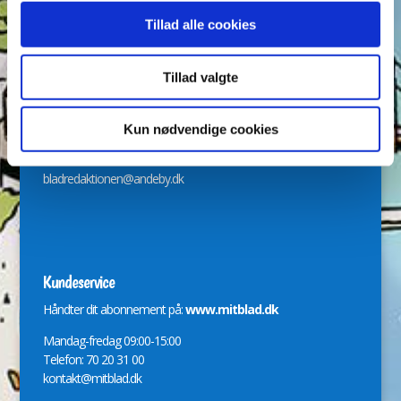
Tillad alle cookies
Tillad valgte
Redaktion
Kun nødvendige cookies
Svend Skytte, Nadja Gadiel Poulsen og Jeanette Jensen
bladredaktionen@andeby.dk
Kundeservice
Håndter dit abonnement på:
www.mitblad.dk
Mandag-fredag 09:00-15:00
Telefon: 70 20 31 00
kontakt@mitblad.dk