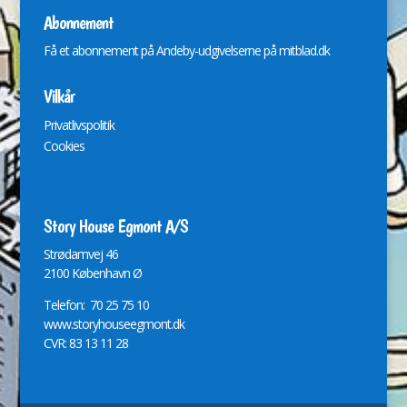
Abonnement
Få et abonnement på Andeby-udgivelserne på
mitblad.dk
Vilkår
Privatlivspolitik
Cookies
Story House Egmont A/S
St
r
ødamvej 46
2100 København Ø
Telefon: 70 25 75 10
www.storyhouseegmont.dk
CVR: 83 13 11 28