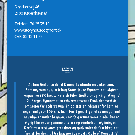
St
r
ødamvej 46
2100 København Ø
Telefon: 70 25 75 10
www.storyhouseegmont.dk
CVR: 83 13 11 28
Anders And er en del af Danmarks største mediekoncern,
Egmont, som bl.a. står bag Story House Egmont, der udgiver
magasiner i 30 lande, Nordisk Film, Lindhardt og Ringhof og TV
2 i Norge. Egmont er en erhvervsdrivende fond, der hvert år
omsætter for godt 11 mia. kr. og støtter indsatser for børn og
unge med godt 100 mio. kr. – Hos Egmont gør vi os umage med
at vælge spændende gaver, som følger med vores blade. Det er
vigtigt for os, at gaverne er sikre og overholder lovgivningen.
Derfor tester vi vores produkter og godkender de fabrikker, der
fremstiller dem, ud fra kravene i Egmonts Code of Conduct. Vi