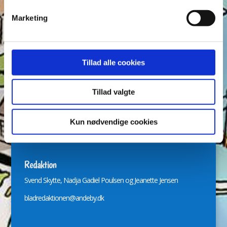
Figurer
IRL
Joakim von And
Læselyst
Marketing
Mickey Mouse
Quiz
Rap og Rup
Rip
Skole
Skurkene
Tegnere
Tegnere og forfattere
Ugens Du gådeste
Tillad alle cookies
Arkiver
Tillad valgte
Arkiver
Kun nødvendige cookies
Redaktion
Svend Skytte, Nadja Gadiel Poulsen og Jeanette Jensen
bladredaktionen@andeby.dk