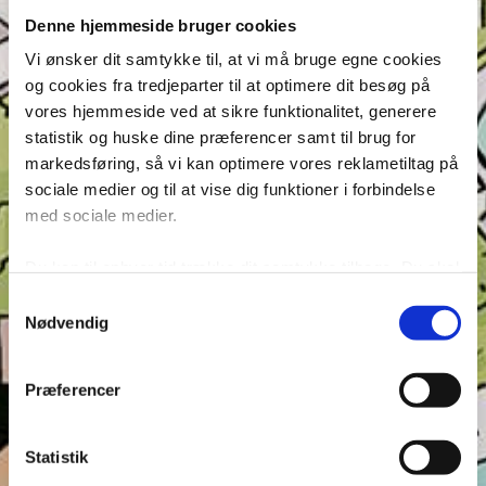
Denne hjemmeside bruger cookies
Seneste indlæg
Vi ønsker dit samtykke til, at vi må bruge egne cookies
Krydsen, Find skyggen og Find ord – Test din
og cookies fra tredjeparter til at optimere dit besøg på
opmærksomhed i Anders And!
vores hjemmeside ved at sikre funktionalitet, generere
Konkurrence: Opfinderkonkurrence
statistik og huske dine præferencer samt til brug for
Find ord & Sudoku – Test din opmærksomhed i Anders
markedsføring, så vi kan optimere vores reklametiltag på
And!
sociale medier og til at vise dig funktioner i forbindelse
med sociale medier.
Find ord, Labyrint & Find 7 fejl – Test din
opmærksomhed i Anders And!
Du kan til enhver tid trække dit samtykke tilbage. Du skal
Find ord, Labyrint & Find 7 fejl – Test din
være opmærksom på, at vores hjemmeside muligvis ikke
opmærksomhed i Anders And!
Samtykkevalg
fungerer optimalt, hvis du ikke accepterer cookies eller
Nødvendig
tilbagetrækker et samtykke. Du kan læse mere om vores
Tags
brug af cookies og behandling af dine personoplysninger i
Præferencer
Andeby
Andeby Posten
Anders And
Anders And Co.
forbindelse hermed i både vores
privatlivs- og
Anders Vildand
Bjørne-banden
Bøger
Carl Barks
cookiepolitik
.
Statistik
Dagens vittigheder
Don Rosa
Du Gådeste
Fedtmule