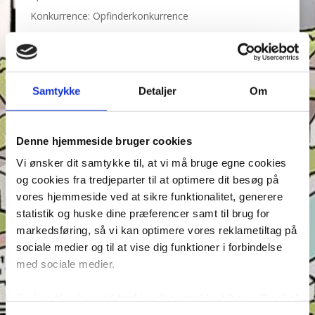
Konkurrence: Opfinderkonkurrence
Find ord & Sudoku – Test din opmærksomhed i Anders
And!
Find ord, Labyrint & Find 7 fejl – Test din
opmærksomhed i Anders And!
Samtykke
Detaljer
Om
Find ord, Labyrint & Find 7 fejl – Test din
opmærksomhed i Anders And!
Denne hjemmeside bruger cookies
Tags
Vi ønsker dit samtykke til, at vi må bruge egne cookies
og cookies fra tredjeparter til at optimere dit besøg på
Andeby
Andeby Posten
Anders And
Anders And Co.
vores hjemmeside ved at sikre funktionalitet, generere
Anders Vildand
Bjørne-banden
Bøger
Carl Barks
statistik og huske dine præferencer samt til brug for
Dagens vittigheder
Don Rosa
Du Gådeste
Fedtmule
markedsføring, så vi kan optimere vores reklametiltag på
sociale medier og til at vise dig funktioner i forbindelse
Figurer
IRL
Joakim von And
Læselyst
med sociale medier.
Mickey Mouse
Quiz
Rap og Rup
Rip
Skole
Skurkene
Tegnere
Tegnere og forfattere
Du kan til enhver tid trække dit samtykke tilbage. Du skal
være opmærksom på, at vores hjemmeside muligvis ikke