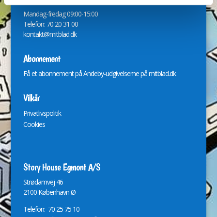
Mandag-fredag 09:00-15:00
Telefon: 70 20 31 00
kontakt@mitblad.dk
Abonnement
Få et abonnement på Andeby-udgivelserne på
mitblad.dk
Vilkår
Privatlivspolitik
Cookies
Story House Egmont A/S
St
r
ødamvej 46
2100 København Ø
Telefon: 70 25 75 10