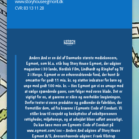
www.storyhouseegmont.dk
CVR: 83 13 11 28
Anders And er en del af Danmarks største mediekoncern,
Egmont, som bl.a. står bag Story House Egmont, der udgiver
magasiner i 30 lande, Nordisk Film, Lindhardt og Ringhof og TV
2 i Norge. Egmont er en erhvervsdrivende fond, der hvert år
omsætter for godt 11 mia. kr. og støtter indsatser for børn og
unge med godt 100 mio. kr. – Hos Egmont gør vi os umage med
at vælge spændende gaver, som følger med vores blade. Det er
vigtigt for os, at gaverne er sikre og overholder lovgivningen.
Derfor tester vi vores produkter og godkender de fabrikker, der
fremstiller dem, ud fra kravene i Egmonts Code of Conduct. Vi
stiller krav til respekt og beskyttelse af enkeltpersoners
rettigheder, miljøhensyn, og at arbejdet bliver udført ansvarligt.
Du kan læse mere om Egmonts Code of Conduct på
www.egmont.com/coc
– Anders And udgives af Story House
Egmont A/S, Ansvarshavende udgiver: Frank Vilstrup