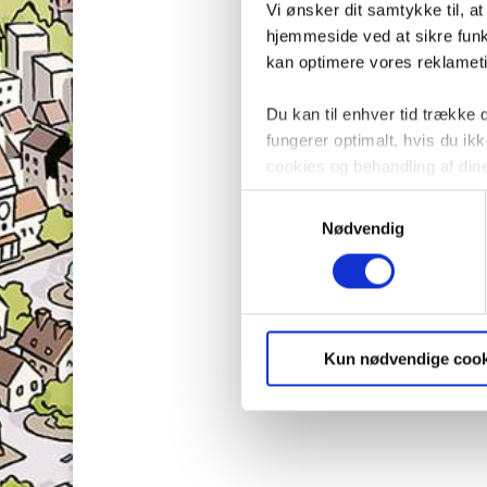
Vi ønsker dit samtykke til, a
hjemmeside ved at sikre funkt
kan optimere vores reklametil
Du kan til enhver tid trække
fungerer optimalt, hvis du i
cookies og behandling af din
Samtykkevalg
Nødvendig
Kun nødvendige cook