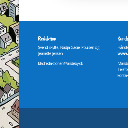
Redaktion
Kunde
Svend Skytte, Nadja Gadiel Poulsen og
Håndte
Jeanette Jensen
www.m
bladredaktionen@andeby.dk
Mandag
Telefo
kontak