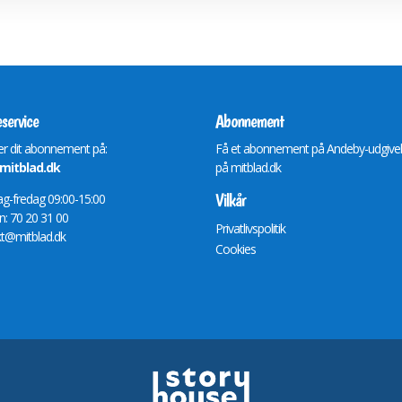
service
Abonnement
r dit abonnement på:
Få et abonnement på Andeby-udgive
itblad.dk
på
mitblad.dk
Vilkår
-fredag 09:00-15:00
n: 70 20 31 00
Privatlivspolitik
t@mitblad.dk
Cookies