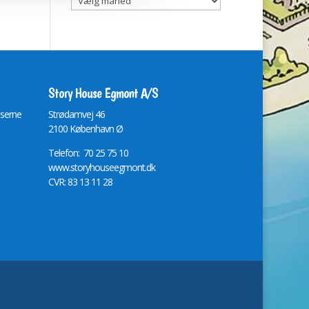
Story House Egmont A/S
lserne
St
r
ødamvej 46
2100 København Ø
Telefon: 70 25 75 10
www.storyhouseegmont.dk
CVR: 83 13 11 28