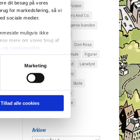
mere dit besøg på vores
Andeby
Andeby Posten
brug for markedsføring, så vi
Anders And
Anders And Co.
med sociale medier.
Anders Vildand
Bjørne-banden
emmeside muligvis ikke
Bøger
Carl Barks
 læse mere om vores brug af
Dagens vittigheder
Don Rosa
s- og cookiepolitik
.
Du Gådeste
Fedtmule
Figurer
IRL
Joakim von And
Læselyst
Marketing
Mickey Mouse
Quiz
Rap og Rup
Rip
Skole
Skurkene
Tegnere
Tegnere og forfattere
Tillad alle cookies
Ugens Du gådeste
Arkiver
Arkiver