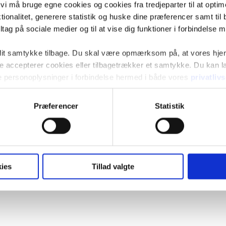
t vi må bruge egne cookies og cookies fra tredjeparter til at opti
ionalitet, generere statistik og huske dine præferencer samt til 
tag på sociale medier og til at vise dig funktioner i forbindelse 
 dit samtykke tilbage. Du skal være opmærksom på, at vores hj
kke accepterer cookies eller tilbagetrækker et samtykke. Du kan
e personoplysninger i forbindelse hermed i både vores
privatliv
Præferencer
Statistik
ies
Tillad valgte