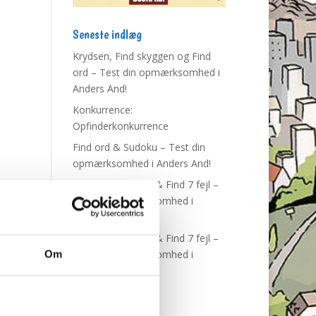
Seneste indlæg
Krydsen, Find skyggen og Find
ord – Test din opmærksomhed i
Anders And!
Konkurrence:
Opfinderkonkurrence
Find ord & Sudoku – Test din
opmærksomhed i Anders And!
Find ord, Labyrint & Find 7 fejl –
Test din opmærksomhed i
Anders And!
Find ord, Labyrint & Find 7 fejl –
Test din opmærksomhed i
Om
Anders And!
Tags