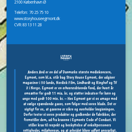
2100 København Ø
Telefon: 70 25 75 10
www.storyhouseegmont.dk
CVR: 83 13 11 28
Anders And er en del af Danmarks største mediekoncern,
Egmont, som bl.a. står bag Story House Egmont, der udgiver
magasiner i 30 lande, Nordisk Film, Lindhardt og Ringhof og TV
2 i Norge. Egmont er en erhvervsdrivende fond, der hvert år
omsætter for godt 11 mia. kr. og støtter indsatser for børn og
unge med godt 100 mio. kr. – Hos Egmont gør vi os umage med
at vælge spændende gaver, som følger med vores blade. Det er
vigtigt for os, at gaverne er sikre og overholder lovgivningen.
Derfor tester vi vores produkter og godkender de fabrikker, der
fremstiller dem, ud fra kravene i Egmonts Code of Conduct. Vi
stiller krav til respekt og beskyttelse af enkeltpersoners
rettigheder, miljøhensyn, og at arbejdet bliver udført ansvarligt.