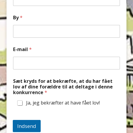
By
*
e
E-mail
*
n
*
g
a
n
g
Sæt kryds for at bekræfte, at du har fået
lov af dine forældre til at deltage i denne
konkurrence
*
Ja, jeg bekræfter at have fået lov!
Indsend