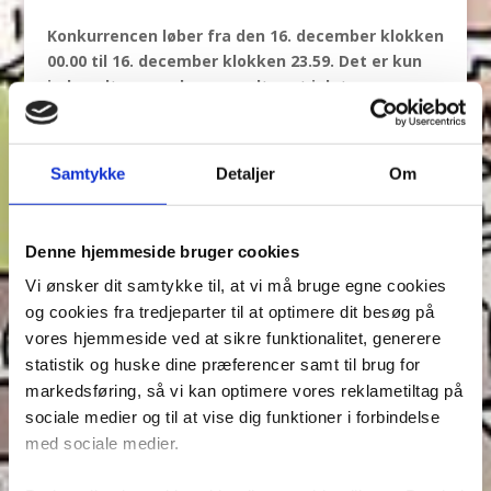
Konkurrencen løber fra den 16. december klokken
00.00 til 16. december klokken 23.59. Det er kun
indsendte svar, der er modtaget i det
pågældende tidsrum, som deltager i
konkurrencen.
Samtykke
Detaljer
Om
Denne hjemmeside bruger cookies
Vi ønsker dit samtykke til, at vi må bruge egne cookies
Indsend Kommentar
og cookies fra tredjeparter til at optimere dit besøg på
Din e-mailadresse vil ikke blive publiceret.
Krævede
vores hjemmeside ved at sikre funktionalitet, generere
felter er markeret med
*
statistik og huske dine præferencer samt til brug for
markedsføring, så vi kan optimere vores reklametiltag på
sociale medier og til at vise dig funktioner i forbindelse
med sociale medier.