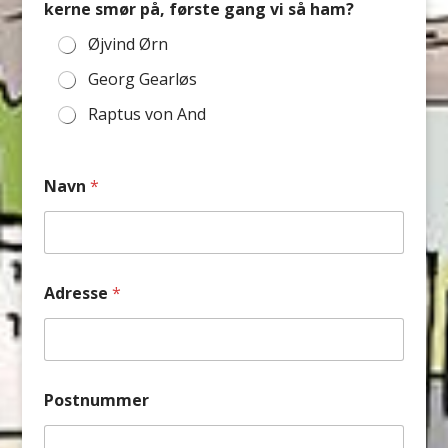
kerne smør på, første gang vi så ham?
Øjvind Ørn
Georg Gearløs
Raptus von And
Navn
*
Adresse
*
Postnummer