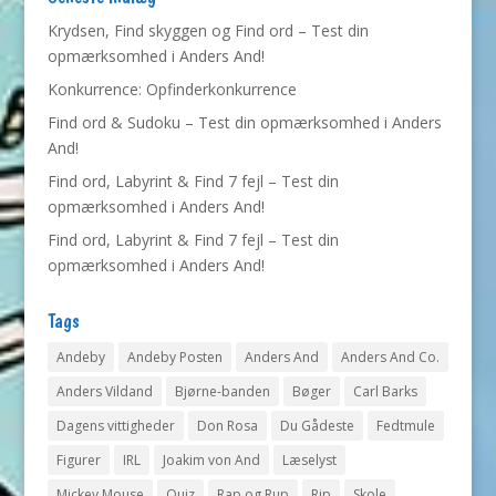
Krydsen, Find skyggen og Find ord – Test din
opmærksomhed i Anders And!
Konkurrence: Opfinderkonkurrence
Find ord & Sudoku – Test din opmærksomhed i Anders
And!
Find ord, Labyrint & Find 7 fejl – Test din
opmærksomhed i Anders And!
Find ord, Labyrint & Find 7 fejl – Test din
opmærksomhed i Anders And!
Tags
Andeby
Andeby Posten
Anders And
Anders And Co.
Anders Vildand
Bjørne-banden
Bøger
Carl Barks
Dagens vittigheder
Don Rosa
Du Gådeste
Fedtmule
Figurer
IRL
Joakim von And
Læselyst
Mickey Mouse
Quiz
Rap og Rup
Rip
Skole